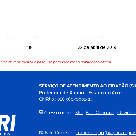
Página da Publicação:
Data da Publicação:
22 de abril de 2019
115
Oficial, mas facilita a pesquisa para localizar a publicação oficial.
SERVIÇO DE ATENDIMENTO AO CIDADÃO (SI
Prefeitura de Xapuri - Estado do Acre
CNPJ 04.018.560/0001-24
💻Acesso online: 
SIC 
| 
Fale Conosco
 | 
Ouvidori
📧 Fale Conosco: 
comunicação@xapuri.ac.gov.