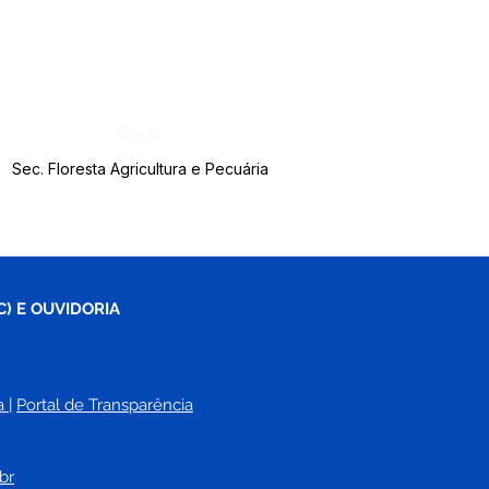
Órgão:
Sec. Floresta Agricultura e Pecuária
C) E OUVIDORIA
a
| 
Portal de Transparência
br