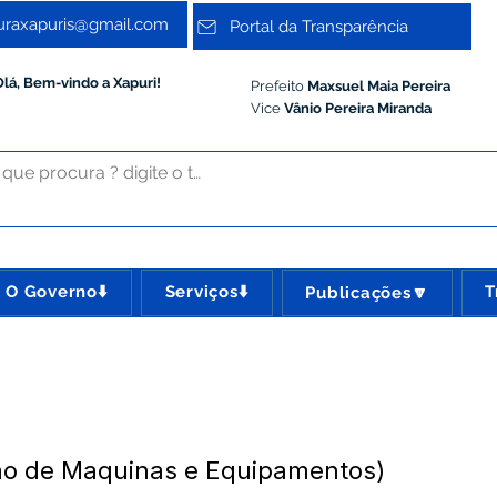
turaxapuris@gmail.com
Portal da Transparência
Olá, Bem-vindo a Xapuri!
Prefeito
Maxsuel Maia Pereira
Vice
Vânio Pereira Miranda
O Governo⬇️
Serviços⬇️
T
Publicações🔽
ção de Maquinas e Equipamentos)