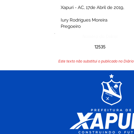
Xapuri - AC, 17de Abril de 2019,
Iury Rodrigues Moreira
Pregoeiro
Número do Diário:
12535
Este texto não substitui o publicado no Diário 