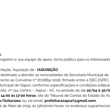
.
Pregoeiro e sua equipe de apoio, torna público para os interessado
itação, Aquisição de :
(AQUISIÇÃO
, destinado a atender as necessidades da Secretaria Municipal de 
imento ao Convênio nº 872889/2018, firmado entre a (SEC.ESPE
unicipal de Xapuri, conforme especificações e condições estipul
xoto, nº 114, Centro – Xapuri - AC, no período do dia
22/04 à 30/
14:00 às 17:00 horas
, site do Tribunal de Contas do Estado do A
s/licitacoes
/ou via email:
prefeituraxapuri@gmail.com
.
 02 de Maio de 2019, às 13h00min horas, no endereço supramenci