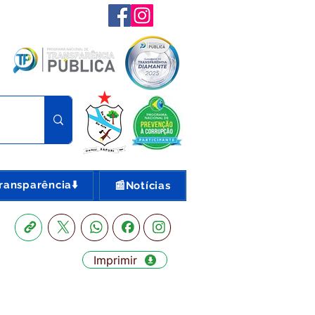
ransparência⬇️
📰Notícias
Imprimir