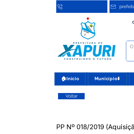
prefei
🏠Início
Município⬇️
Voltar
PP Nº 018/2019 (Aquisi