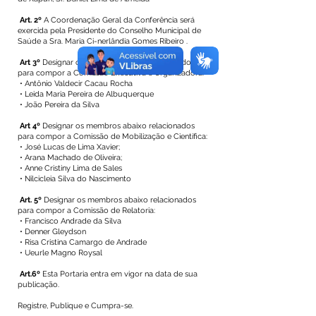
Art. 2º
A Coordenação Geral da Conferência será
exercida pela Presidente do Conselho Municipal de
Saúde a Sra. Maria Ci-nerlândia Gomes Ribeiro .
Art 3º
Designar os membros abaixo relacionados
para compor a Comissão Executiva e Organizadora:
• Antônio Valdecir Cacau Rocha
• Leida Maria Pereira de Albuquerque
• João Pereira da Silva
Art 4º
Designar os membros abaixo relacionados
para compor a Comissão de Mobilização e Científica:
• José Lucas de Lima Xavier;
• Arana Machado de Oliveira;
• Anne Cristiny Lima de Sales
• Nilcicleia Silva do Nascimento
Art. 5º
Designar os membros abaixo relacionados
para compor a Comissão de Relatoria:
• Francisco Andrade da Silva
• Denner Gleydson
• Risa Cristina Camargo de Andrade
• Ueurle Magno Roysal
Art.6º
Esta Portaria entra em vigor na data de sua
publicação.
Registre, Publique e Cumpra-se.