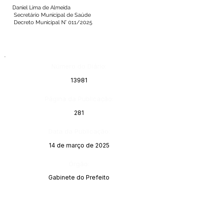
Daniel Lima de Almeida
Secretário Municipal de Saúde
Decreto Municipal N° 011/2025
Número do Diário:
13981
Página da Publicação:
281
Data da Publicação:
14 de março de 2025
Órgão:
Gabinete do Prefeito