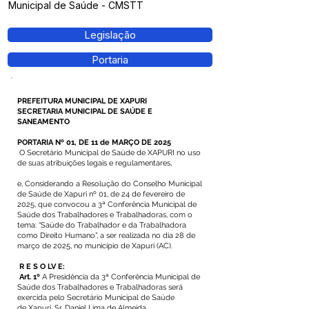
Municipal de Saúde - CMSTT
Legislação
Portaria
PREFEITURA MUNICIPAL DE XAPURI
SECRETARIA MUNICIPAL DE SAÚDE E
SANEAMENTO
PORTARIA Nº 01, DE 11 de MARÇO DE 2025
O Secretário Municipal de Saúde de XAPURI no uso
de suas atribuições legais e regulamentares,
e, Considerando a Resolução do Conselho Municipal
de Saúde de Xapuri nº 01, de 24 de fevereiro de
2025, que convocou a 3ª Conferência Municipal de
Saúde dos Trabalhadores e Trabalhadoras, com o
tema: “Saúde do Trabalhador e da Trabalhadora
como Direito Humano”, a ser realizada no dia 28 de
março de 2025, no município de Xapuri (AC).
R E S O LV E:
Art. 1º
A Presidência da 3ª Conferência Municipal de
Saúde dos Trabalhadores e Trabalhadoras será
exercida pelo Secretário Municipal de Saúde
de Xapuri, Sr. Daniel Lima de Almeida