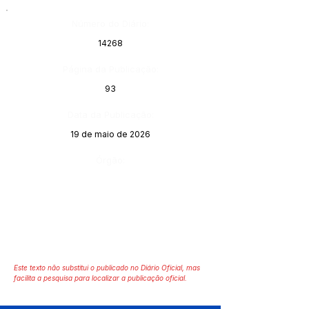
Número do Diário:
14268
Página da Publicação:
93
Data da Publicação:
19 de maio de 2026
Órgão:
Este texto não substitui o publicado no Diário Oficial, mas
facilita a pesquisa para localizar a publicação oficial.