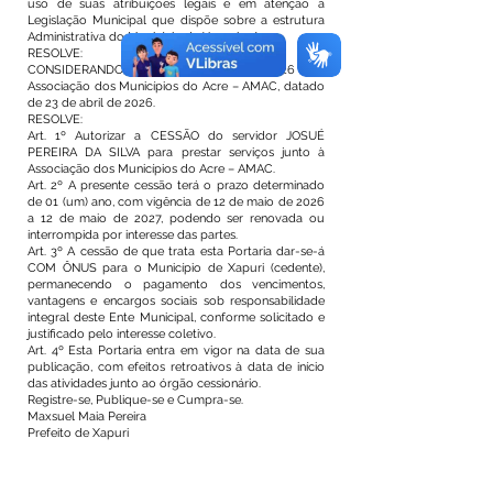
uso de suas atribuições legais e em atenção a
Legislação Municipal que dispõe sobre a estrutura
Administrativa do Município de Xapuri – Acre.
RESOLVE:
CONSIDERANDO o Ofício nº 062/2026 da
Associação dos Municípios do Acre – AMAC, datado
de 23 de abril de 2026.
RESOLVE:
Art. 1º Autorizar a CESSÃO do servidor JOSUÉ
PEREIRA DA SILVA para prestar serviços junto à
Associação dos Municípios do Acre – AMAC.
Art. 2º A presente cessão terá o prazo determinado
de 01 (um) ano, com vigência de 12 de maio de 2026
a 12 de maio de 2027, podendo ser renovada ou
interrompida por interesse das partes.
Art. 3º A cessão de que trata esta Portaria dar-se-á
COM ÔNUS para o Município de Xapuri (cedente),
permanecendo o pagamento dos vencimentos,
vantagens e encargos sociais sob responsabilidade
integral deste Ente Municipal, conforme solicitado e
justificado pelo interesse coletivo.
Art. 4º Esta Portaria entra em vigor na data de sua
publicação, com efeitos retroativos à data de início
das atividades junto ao órgão cessionário.
Registre-se, Publique-se e Cumpra-se.
Maxsuel Maia Pereira
Prefeito de Xapuri