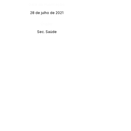
Data da Publicação:
28 de julho de 2021
Órgão:
Sec. Saúde
Este texto não substitui o publicado no Diário Oficial, mas
facilita a pesquisa para localizar a publicação oficial.