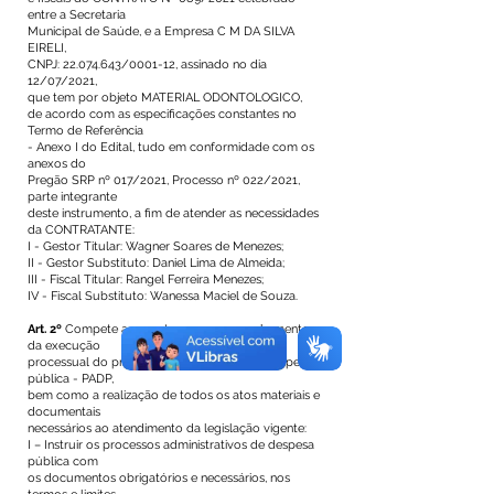
entre a Secretaria
Municipal de Saúde, e a Empresa C M DA SILVA
EIRELI,
CNPJ:
22.074.643
/0001-12, assinado no dia
12/07/2021,
que tem por objeto MATERIAL ODONTOLOGICO,
de acordo com as especificações constantes no
Termo de Referência
- Anexo I do Edital, tudo em conformidade com os
anexos do
Pregão SRP nº 017/2021, Processo nº 022/2021,
parte integrante
deste instrumento, a fim de atender as necessidades
da CONTRATANTE:
I - Gestor Titular: Wagner Soares de Menezes;
II - Gestor Substituto: Daniel Lima de Almeida;
III - Fiscal Titular: Rangel Ferreira Menezes;
IV - Fiscal Substituto: Wanessa Maciel de Souza.
Art. 2º
Compete aos gestores o acompanhamento
da execução
processual do processo administrativo de despesa
pública - PADP,
bem como a realização de todos os atos materiais e
documentais
necessários ao atendimento da legislação vigente:
I – Instruir os processos administrativos de despesa
pública com
os documentos obrigatórios e necessários, nos