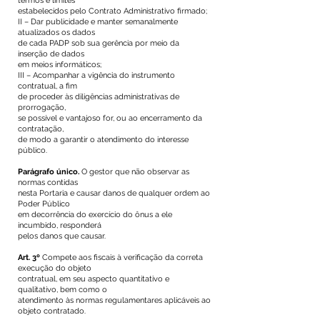
termos e limites
estabelecidos pelo Contrato Administrativo firmado;
II – Dar publicidade e manter semanalmente
atualizados os dados
de cada PADP sob sua gerência por meio da
inserção de dados
em meios informáticos;
III – Acompanhar a vigência do instrumento
contratual, a fim
de proceder às diligências administrativas de
prorrogação,
se possível e vantajoso for, ou ao encerramento da
contratação,
de modo a garantir o atendimento do interesse
público.
Parágrafo único.
O gestor que não observar as
normas contidas
nesta Portaria e causar danos de qualquer ordem ao
Poder Público
em decorrência do exercício do ônus a ele
incumbido, responderá
pelos danos que causar.
Art. 3º
Compete aos fiscais à verificação da correta
execução do objeto
contratual, em seu aspecto quantitativo e
qualitativo, bem como o
atendimento às normas regulamentares aplicáveis ao
objeto contratado.