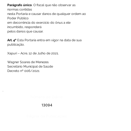
Parágrafo único
. O fiscal que não observar as
normas contidas
nesta Portaria e causar danos de qualquer ordem ao
Poder Público
em decorrência do exercício do ônus a ele
incumbido, responderá
pelos danos que causar.
Art. 4º
Esta Portaria entra em vigor na data de sua
publicação.
Xapuri – Acre, 12 de Julho de 2021.
Wagner Soares de Menezes
Secretário Municipal de Saúde
Decreto nº 006/2021
Número do Diário:
13094
Página da Publicação: