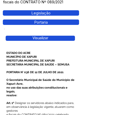
fiscais do CONTRATO Nº 089/2021
Legislação
Portaria
Visualizar
ESTADO DO ACRE
MUNICÍPIO DE XAPURI
PREFEITURA MUNICIPAL DE XAPURI
SECRETARIA MUNICIPAL DE SAÚDE – SEMUSA
PORTARIA N° 036 DE 12 DE JULHO DE 2021
O Secretário Municipal de Saúde do Município de
Xapuri-Acre,
no uso das suas atribuições constitucionais e
legais,
resolve:
Art. 1º
Designar os servidores abaixo indicados para,
em observância à legislação vigente, atuarem como
gestores
e fiscais do CONTRATO Nº 089/2021 celebrado