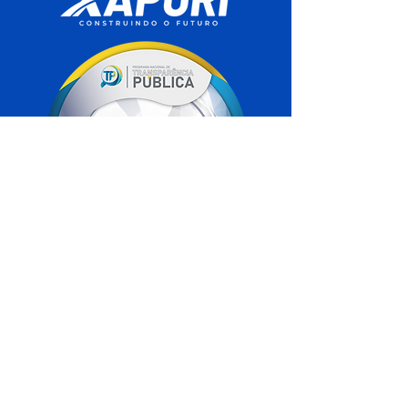
SERVIÇO DE ATENDIMENTO AO 
CIDADÃO (SIC) E OUVIDORIA
Prefeitura de Xapuri - Estado do Acre
CNPJ 04.018.560/0001-24
💻Acesso online: 
SIC 
| 
Fale Conosco
 | 
Ouvidoria
| 
Portal de Transparência