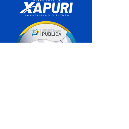
SERVIÇO DE ATENDIMENTO AO 
CIDADÃO (SIC) E OUVIDORIA
Prefeitura de Xapuri - Estado do Acre
CNPJ 04.018.560/0001-24
💻Acesso online: 
SIC 
| 
Fale Conosco
 | 