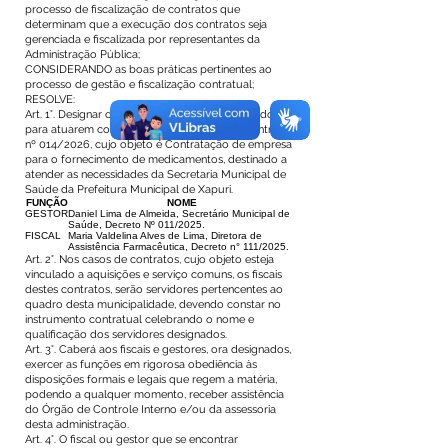
processo de fiscalização de contratos que
determinam que a execução dos contratos seja
gerenciada e fiscalizada por representantes da
Administração Pública;
CONSIDERANDO as boas práticas pertinentes ao
processo de gestão e fiscalização contratual;
RESOLVE:
Art. 1°. Designar os servidores, abaixo relacionados,
para atuarem como GESTOR e FISCAL do Contrato
nº 014/2026, cujo objeto é Contratação de empresa
para o fornecimento de medicamentos, destinado a
atender as necessidades da Secretaria Municipal de
Saúde da Prefeitura Municipal de Xapuri.
FUNÇÃO
NOME
GESTOR
Daniel Lima de Almeida, Secretário Municipal de
Saúde, Decreto Nº 011/2025.
FISCAL
Maria Valdelina Alves de Lima, Diretora de
Assistência Farmacêutica, Decreto n° 111/2025.
Art. 2°. Nos casos de contratos, cujo objeto esteja
vinculado a aquisições e serviço comuns, os fiscais
destes contratos, serão servidores pertencentes ao
quadro desta municipalidade, devendo constar no
instrumento contratual celebrando o nome e
qualificação dos servidores designados.
Art. 3°. Caberá aos fiscais e gestores, ora designados,
exercer as funções em rigorosa obediência às
disposições formais e legais que regem a matéria,
podendo a qualquer momento, receber assistência
do Órgão de Controle Interno e/ou da assessoria
desta administração.
Art. 4°. O fiscal ou gestor que se encontrar