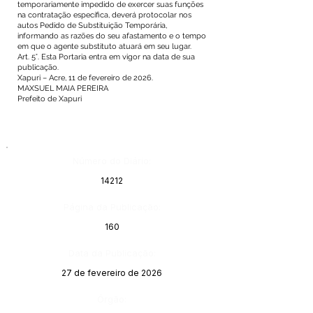
temporariamente impedido de exercer suas funções
na contratação específica, deverá protocolar nos
autos Pedido de Substituição Temporária,
informando as razões do seu afastamento e o tempo
em que o agente substituto atuará em seu lugar.
Art. 5°. Esta Portaria entra em vigor na data de sua
publicação.
Xapuri – Acre, 11 de fevereiro de 2026.
MAXSUEL MAIA PEREIRA
Prefeito de Xapuri
Número do Diário:
14212
Página da Publicação:
160
Data da Publicação:
27 de fevereiro de 2026
Órgão: