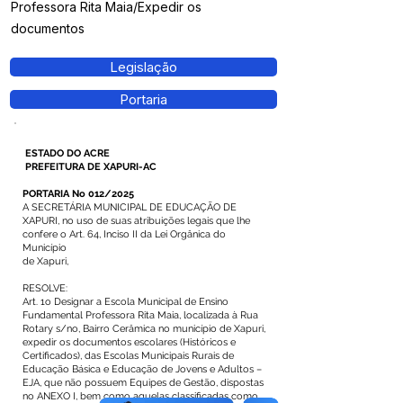
Professora Rita Maia/Expedir os
documentos
Legislação
Portaria
ESTADO DO ACRE
PREFEITURA DE XAPURI-AC
PORTARIA No 012/2025
A SECRETÁRIA MUNICIPAL DE EDUCAÇÃO DE
XAPURI, no uso de suas atribuições legais que lhe
confere o Art. 64, Inciso II da Lei Orgânica do
Município
de Xapuri,
RESOLVE:
Art. 1o Designar a Escola Municipal de Ensino
Fundamental Professora Rita Maia, localizada à Rua
Rotary s/no, Bairro Cerâmica no município de Xapuri,
expedir os documentos escolares (Históricos e
Certificados), das Escolas Municipais Rurais de
Educação Básica e Educação de Jovens e Adultos –
EJA, que não possuem Equipes de Gestão, dispostas
no ANEXO I, bem como aquelas classificadas como