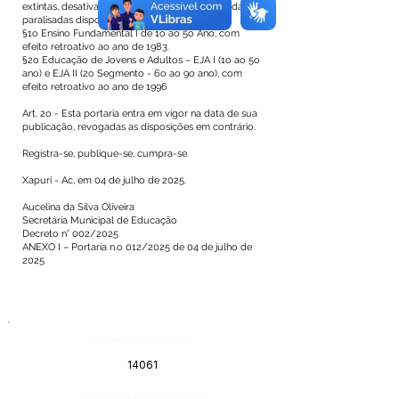
extintas, desativadas ou que estejam com atividades
paralisadas dispostas no ANEXO II.
§1o Ensino Fundamental I de 1o ao 5o Ano, com
efeito retroativo ao ano de 1983.
§2o Educação de Jovens e Adultos – EJA I (1o ao 5o
ano) e EJA II (2o Segmento - 6o ao 9o ano), com
efeito retroativo ao ano de 1996
Art. 2o - Esta portaria entra em vigor na data de sua
publicação, revogadas as disposições em contrário.
Registra-se, publique-se, cumpra-se.
Xapuri - Ac, em 04 de julho de 2025.
Aucelina da Silva Oliveira
Secretária Municipal de Educação
Decreto n° 002/2025
ANEXO I – Portaria n.o 012/2025 de 04 de julho de
2025
Número do Diário:
14061
Página da Publicação: