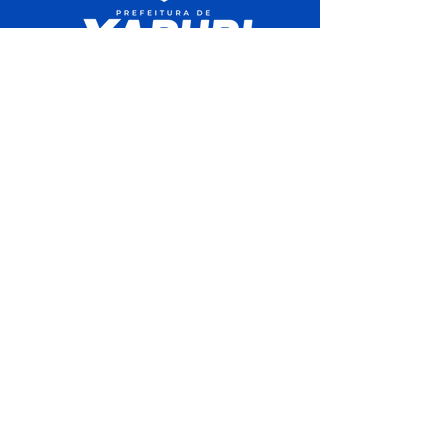
SERVIÇO DE ATENDIMENTO AO 
CIDADÃO (SIC) E OUVIDORIA
Prefeitura de Xapuri - Estado do Acre
CNPJ 04.018.560/0001-24
💻Acesso online: 
SIC 
| 
Fale Conosco
 | 