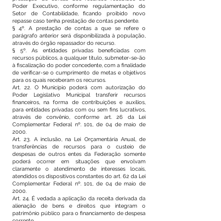
Poder Executivo, conforme regulamentação do
Setor de Contabilidade, ficando proibido novo
repasse caso tenha prestação de contas pendente.
§ 4º. A prestação de contas a que se refere o
parágrafo anterior será disponibilizada à população,
através do órgão repassador do recurso.
§ 5º. As entidades privadas beneficiadas com
recursos públicos, a qualquer título, submeter-se-ão
à fiscalização do poder concedente, com a finalidade
de verificar-se o cumprimento de metas e objetivos
para os quais receberam os recursos.
Art. 22. O Município poderá com autorização do
Poder Legislativo Municipal transferir recursos
financeiros, na forma de contribuições e auxílios,
para entidades privadas com ou sem fins lucrativos,
através de convênio, conforme art. 26 da Lei
Complementar Federal nº. 101, de 04 de maio de
2000.
Art. 23. A inclusão, na Lei Orçamentária Anual, de
transferências de recursos para o custeio de
despesas de outros entes da Federação somente
poderá ocorrer em situações que envolvam
claramente o atendimento de interesses locais,
atendidos os dispositivos constantes do art. 62 da Lei
Complementar Federal nº. 101, de 04 de maio de
2000.
Art. 24. É vedada a aplicação da receita derivada da
alienação de bens e direitos que integram o
patrimônio público para o financiamento de despesa
corrente.