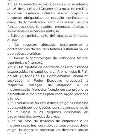
Art. 25. Observadas as prioridades a que se refere o
art. 2º. desta Lei, a Lei Orçamentária ou as de créditos
adicionais somente incluirão novos projetos e
despesas obrigatórias de duração continuada, a
cargo da Administração Direta, das autarquias, dos
fundos especiais, fundações, empresas públicas e
sociedades de economia mista, se:
I. Estiverem perfeitamente definidas suas fontes de
custeio;
II. Os recursos alocados destinarem-se a
contrapartidas de recursos federais, estaduais ou de
operações de crédito;
III. Houver a comprovação de viabilidade técnica,
econômica e financeira.
Art. 26. Na hipótese de ocorrência das circunstâncias
estabelecidas no caput do art. 9º. e no inciso II, § 1º.
do art. 31, todos da Lei Complementar Federal nº.
101/2000, o Poder Executivo procederá à
respectiva limitação de empenho e de
movimentação financeira, fixando em ato próprio os
percentuais e montantes para cada órgão, entidade
e fundo.
§ 1º. Excluem-se do caput deste artigo as despesas
que constituem obrigações constitucionais e legais
do Município e as despesas destinadas ao
pagamento dos serviços da dívida.
§ 2º. No caso de limitação de empenhos e de
movimentação financeira de que trata o caput deste
artigo, buscar-se-á preservar as despesas abaixo