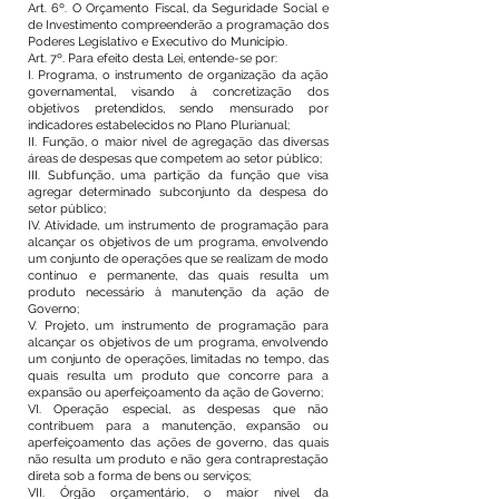
Art. 6º. O Orçamento Fiscal, da Seguridade Social e
de Investimento compreenderão a programação dos
Poderes Legislativo e Executivo do Município.
Art. 7º. Para efeito desta Lei, entende-se por:
I. Programa, o instrumento de organização da ação
governamental, visando à concretização dos
objetivos pretendidos, sendo mensurado por
indicadores estabelecidos no Plano Plurianual;
II. Função, o maior nível de agregação das diversas
áreas de despesas que competem ao setor público;
III. Subfunção, uma partição da função que visa
agregar determinado subconjunto da despesa do
setor público;
IV. Atividade, um instrumento de programação para
alcançar os objetivos de um programa, envolvendo
um conjunto de operações que se realizam de modo
contínuo e permanente, das quais resulta um
produto necessário à manutenção da ação de
Governo;
V. Projeto, um instrumento de programação para
alcançar os objetivos de um programa, envolvendo
um conjunto de operações, limitadas no tempo, das
quais resulta um produto que concorre para a
expansão ou aperfeiçoamento da ação de Governo;
VI. Operação especial, as despesas que não
contribuem para a manutenção, expansão ou
aperfeiçoamento das ações de governo, das quais
não resulta um produto e não gera contraprestação
direta sob a forma de bens ou serviços;
VII. Órgão orçamentário, o maior nível da