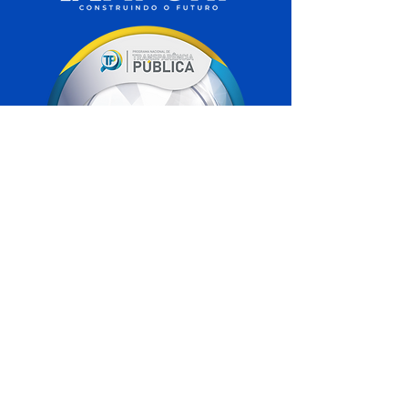
SERVIÇO DE ATENDIMENTO AO 
CIDADÃO (SIC) E OUVIDORIA
Prefeitura de Xapuri - Estado do Acre
CNPJ 04.018.560/0001-24
💻Acesso online: 
SIC 
| 
Fale Conosco
 | 
Ouvidoria
| 
Portal de Transparência