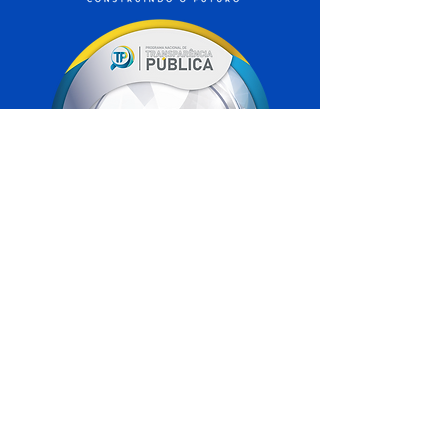
SERVIÇO DE ATENDIMENTO AO 
CIDADÃO (SIC) E OUVIDORIA
Prefeitura de Xapuri - Estado do Acre
CNPJ 04.018.560/0001-24
💻Acesso online: 
SIC 
| 
Fale Conosco
 | 
Ouvidoria
| 
Portal de Transparência