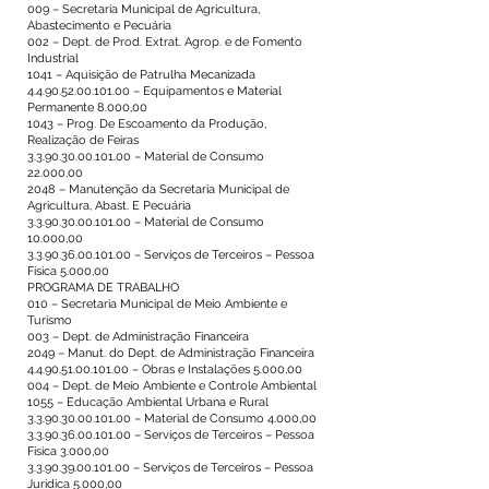
009 – Secretaria Municipal de Agricultura,
Abastecimento e Pecuária
002 – Dept. de Prod. Extrat. Agrop. e de Fomento
Industrial
1041 – Aquisição de Patrulha Mecanizada
4.4.90.52.00.101.00
– Equipamentos e Material
Permanente 8.000,00
1043 – Prog. De Escoamento da Produção,
Realização de Feiras
3.3.90.30.00.101.00
– Material de Consumo
22.000,00
2048 – Manutenção da Secretaria Municipal de
Agricultura, Abast. E Pecuária
3.3.90.30.00.101.00
– Material de Consumo
10.000,00
3.3.90.36.00.101.00
– Serviços de Terceiros – Pessoa
Física 5.000,00
PROGRAMA DE TRABALHO
010 – Secretaria Municipal de Meio Ambiente e
Turismo
003 – Dept. de Administração Financeira
2049 – Manut. do Dept. de Administração Financeira
4.4.90.51.00.101.00
– Obras e Instalações 5.000,00
004 – Dept. de Meio Ambiente e Controle Ambiental
1055 – Educação Ambiental Urbana e Rural
3.3.90.30.00.101.00
– Material de Consumo 4.000,00
3.3.90.36.00.101.00
– Serviços de Terceiros – Pessoa
Física 3.000,00
3.3.90.39.00.101.00
– Serviços de Terceiros – Pessoa
Juridica 5.000,00