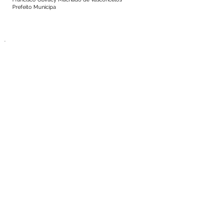
Prefeito Municipa
Número do Diário:
12460
Página da Publicação:
443
Data da Publicação:
28 de dezembro de 2018
Órgão: