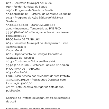
007 – Secretaria Municipal de Saúde
010 – Fundo Municipal de Saúde
1030 – Programa de Saúde da Família
3.3.90.30.00.00.00
– Material de Consumo 40.000,00
1033 – Programa de Ação Básica de Vigilância
Sanitária
3.3.90.14.00.00.00
– Diária Civil 4.000,00
3003 – Incremento Temporário ao PAB FIXO
3.3.90.36.00.00.00
– Serviços de Terceiros – Pessoa
Física 80.000,00
PROGRAMA DE TRABALHO
004 – Secretaria Municipal de Planejamento, Finan.
Administração e
Coord. Geral
002 – Departamento de Finanças, Cadastro e
Captação de Recursos
2013 – Controle da Divida em Precatório
3.3.90.91.00.101.00
– Sentenças Judiciais 80.000,00
PROGRAMA DE TRABALHO
003 – Vice Prefeito
2009 – Manutenção das Atividades do Vice Prefeito
3.3.90.33.00.101.00
– Passagens e Despesas com
locomoção 5.000,00
Art. 3º - Esta Lei entra em vigor na data de sua
publicação.
Gabinete do Prefeito de Xapuri, em 19 de dezembro
de 2018
Francisco Ubiracy Machado de Vasconcelos