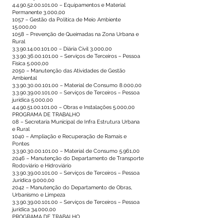
4.4.90.52.00.101.00
– Equipamentos e Material
Permanente 3.000,00
1057 – Gestão da Politica de Meio Ambiente
15.000,00
1058 – Prevenção de Queimadas na Zona Urbana e
Rural
3.3.90.14.00.101.00
– Diária Civil 3.000,00
3.3.90.36.00.101.00
– Serviços de Terceiros – Pessoa
Física 5.000,00
2050 – Manutenção das Atividades de Gestão
Ambiental
3.3.90.30.00.101.00
– Material de Consumo 8.000,00
3.3.90.39.00.101.00
– Serviços de Terceiros – Pessoa
jurídica 5.000,00
4.4.90.51.00.101.00
– Obras e Instalações 5.000,00
PROGRAMA DE TRABALHO
08 – Secretaria Municipal de Infra Estrutura Urbana
e Rural
1040 – Ampliação e Recuperação de Ramais e
Pontes
3.3.90.30.00.101.00
– Material de Consumo 5.961,00
2046 – Manutenção do Departamento de Transporte
Rodoviário e Hidroviário
3.3.90.39.00.101.00
– Serviços de Terceiros – Pessoa
Jurídica 9.000,00
2042 – Manutenção do Departamento de Obras,
Urbanismo e Limpeza
3.3.90.39.00.101.00
– Serviços de Terceiros – Pessoa
jurídica 34.000,00
PROGRAMA DE TRABALHO