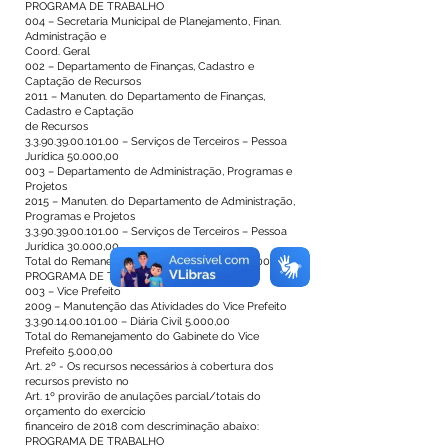
PROGRAMA DE TRABALHO
004 – Secretaria Municipal de Planejamento, Finan.
Administração e
Coord. Geral
002 – Departamento de Finanças, Cadastro e
Captação de Recursos
2011 – Manuten. do Departamento de Finanças,
Cadastro e Captação
de Recursos
3.3.90.39.00.101.00
– Serviços de Terceiros – Pessoa
Jurídica 50.000,00
003 – Departamento de Administração, Programas e
Projetos
2015 – Manuten. do Departamento de Administração,
Programas e Projetos
3.3.90.39.00.101.00
– Serviços de Terceiros – Pessoa
Jurídica 30.000,00
Total do Remanejamento da SEPLACOGE 80.000,00
PROGRAMA DE TRABALHO
003 – Vice Prefeito
2009 – Manutenção das Atividades do Vice Prefeito
3.3.90.14.00.101.00
– Diária Civil 5.000,00
Total do Remanejamento do Gabinete do Vice
Prefeito 5.000,00
Art. 2º - Os recursos necessários à cobertura dos
recursos previsto no
Art. 1º provirão de anulações parcial/totais do
orçamento do exercício
financeiro de 2018 com descriminação abaixo:
PROGRAMA DE TRABALHO