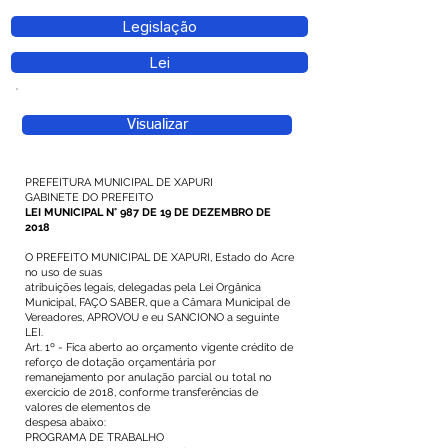
Legislação
Lei
Visualizar
PREFEITURA MUNICIPAL DE XAPURI
GABINETE DO PREFEITO
LEI MUNICIPAL N° 987 DE 19 DE DEZEMBRO DE
2018
O PREFEITO MUNICIPAL DE XAPURI, Estado do Acre
no uso de suas
atribuições legais, delegadas pela Lei Orgânica
Municipal, FAÇO SABER, que a Câmara Municipal de
Vereadores, APROVOU e eu SANCIONO a seguinte
LEI.
Art. 1º - Fica aberto ao orçamento vigente crédito de
reforço de dotação orçamentária por
remanejamento por anulação parcial ou total no
exercício de 2018, conforme transferências de
valores de elementos de
despesa abaixo:
PROGRAMA DE TRABALHO