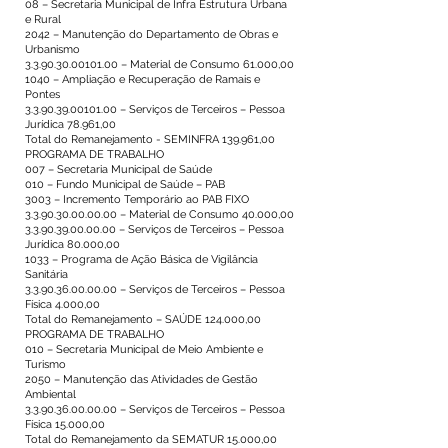
08 – Secretaria Municipal de Infra Estrutura Urbana
e Rural
2042 – Manutenção do Departamento de Obras e
Urbanismo
3.3.90.30.00101.00
– Material de Consumo 61.000,00
1040 – Ampliação e Recuperação de Ramais e
Pontes
3.3.90.39.00101.00
– Serviços de Terceiros – Pessoa
Jurídica 78.961,00
Total do Remanejamento - SEMINFRA 139.961,00
PROGRAMA DE TRABALHO
007 – Secretaria Municipal de Saúde
010 – Fundo Municipal de Saúde – PAB
3003 – Incremento Temporário ao PAB FIXO
3.3.90.30.00.00.00
– Material de Consumo 40.000,00
3.3.90.39.00.00.00
– Serviços de Terceiros – Pessoa
Jurídica 80.000,00
1033 – Programa de Ação Básica de Vigilância
Sanitária
3.3.90.36.00.00.00
– Serviços de Terceiros – Pessoa
Física 4.000,00
Total do Remanejamento – SAÚDE 124.000,00
PROGRAMA DE TRABALHO
010 – Secretaria Municipal de Meio Ambiente e
Turismo
2050 – Manutenção das Atividades de Gestão
Ambiental
3.3.90.36.00.00.00
– Serviços de Terceiros – Pessoa
Física 15.000,00
Total do Remanejamento da SEMATUR 15.000,00