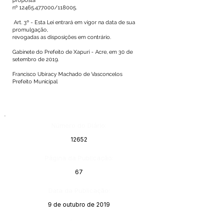
proposta
nº
12465.477000
/118005.
Art. 3º - Esta Lei entrará em vigor na data de sua
promulgação,
revogadas as disposições em contrário.
Gabinete do Prefeito de Xapuri - Acre, em 30 de
setembro de 2019.
Francisco Ubiracy Machado de Vasconcelos
Prefeito Municipal
Número do Diário:
12652
Página da Publicação:
67
Data da Publicação:
9 de outubro de 2019