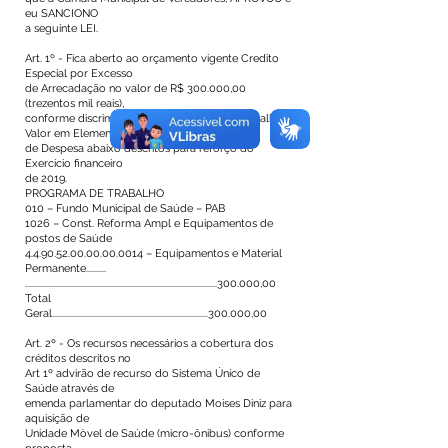
eu SANCIONO
a seguinte LEI.
Art. 1º - Fica aberto ao orçamento vigente Credito
Especial por Excesso
de Arrecadação no valor de R$ 300.000,00
(trezentos mil reais),
conforme discriminativo do Programa de Trabalho e
Valor em Elemento
de Despesa abaixo descritos para reforço do
Exercício financeiro
de 2019.
PROGRAMA DE TRABALHO
010 – Fundo Municipal de Saúde – PAB
1026 – Const. Reforma Ampl e Equipamentos de
postos de Saúde
4.4.90.52.00.00.00.0014
– Equipamentos e Material
Permanente..........
................................................................................................300.000,00
Total
Geral..............................................................................300.000,00
Art. 2º - Os recursos necessários a cobertura dos
créditos descritos no
Art 1º advirão de recurso do Sistema Único de
Saúde através de
emenda parlamentar do deputado Moises Diniz para
aquisição de
Unidade Mòvel de Saúde (micro-ônibus) conforme