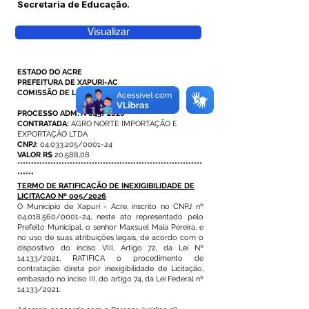
Secretaria de Educação.
Visualizar
ESTADO DO ACRE
PREFEITURA DE XAPURI-AC
COMISSÃO DE LICITACÃO E CONTRATAÇÃO
PROCESSO ADM. N°045/2026
CONTRATADA:
AGRO NORTE IMPORTAÇÃO E
EXPORTAÇÃO LTDA
CNPJ:
04.033.205
/0001-24
VALOR R$
20.588,08
*******************************************************************
******
TERMO DE RATIFICAÇÃO DE INEXIGIBILIDADE DE
LICITACAO Nº 005/2026
O Município de Xapuri - Acre, inscrito no CNPJ nº
04.018.560
/0001-24, neste ato representado pelo
Prefeito Municipal, o senhor Maxsuel Maia Pereira, e
no uso de suas atribuições legais, de acordo com o
dispositivo do inciso VIII, Artigo 72, da Lei Nº
14.133/2021, RATIFICA o procedimento de
contratação direta por inexigibilidade de Licitação,
embasado no inciso III, do artigo 74, da Lei Federal nº
14.133/2021.