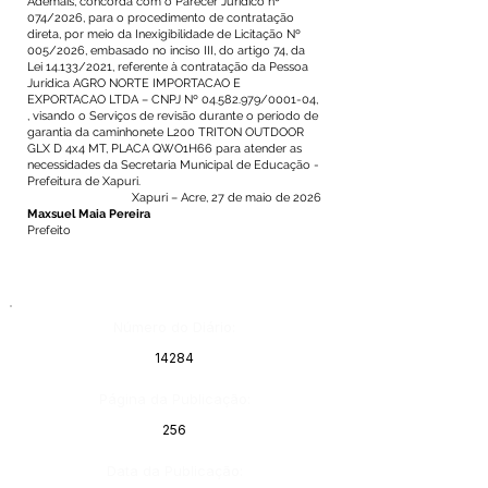
Ademais, concorda com o Parecer Jurídico nº
074/2026, para o procedimento de contratação
direta, por meio da Inexigibilidade de Licitação Nº
005/2026, embasado no inciso III, do artigo 74, da
Lei 14.133/2021, referente à contratação da Pessoa
Jurídica AGRO NORTE IMPORTACAO E
EXPORTACAO LTDA – CNPJ Nº
04.582.979
/0001-04,
, visando o Serviços de revisão durante o período de
garantia da caminhonete L200 TRITON OUTDOOR
GLX D 4x4 MT, PLACA QWO1H66 para atender as
necessidades da Secretaria Municipal de Educação -
Prefeitura de Xapuri.
Xapuri – Acre, 27 de maio de 2026
Maxsuel Maia Pereira
Prefeito
Número do Diário:
14284
Página da Publicação:
256
Data da Publicação: