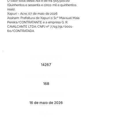
O valor total desta Ata é de R$ 565.500,00
(Quinhentos e sessenta e cinco mil e quinhentos
reais).
Xapuri – Acre, 07 de maio de 2026
Assinam: Prefeitura de Xapuri o Sr.º Maxsuel Maia
Pereira/CONTRATANTE e a empresa G. R.
CAVALCANTE LTDA; CNPJ nº 7.719.791/0001-
60/CONTRATADA.
Número do Diário:
14267
Página da Publicação:
168
Data da Publicação:
16 de maio de 2026
Órgão: