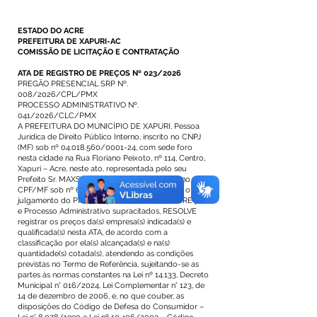
ESTADO DO ACRE
PREFEITURA DE XAPURI-AC
COMISSÃO DE LICITAÇÃO E CONTRATAÇÃO
ATA DE REGISTRO DE PREÇOS Nº 023/2026
PREGÃO PRESENCIAL SRP Nº.
008/2026/CPL/PMX
PROCESSO ADMINISTRATIVO Nº.
041/2026/CLC/PMX
A PREFEITURA DO MUNICÍPIO DE XAPURI, Pessoa
Jurídica de Direito Público Interno, inscrito no CNPJ
(MF) sob nº 04.018.560/0001-24, com sede foro
nesta cidade na Rua Floriano Peixoto, nº 114, Centro,
Xapuri – Acre, neste ato, representada pelo seu
Prefeito Sr. MAXSUEL MAIA PEREIRA, inscrita no
CPF/MF sob nº 698.796.302-97, considerando o
julgamento do PREGÃO para REGISTRO DE PREÇOS
e Processo Administrativo supracitados, RESOLVE
registrar os preços da(s) empresa(s) indicada(s) e
qualificada(s) nesta ATA, de acordo com a
classificação por ela(s) alcançada(s) e na(s)
quantidade(s) cotada(s), atendendo as condições
previstas no Termo de Referência, sujeitando-se as
partes às normas constantes na Lei nº 14.133, Decreto
Municipal n° 016/2024, Lei Complementar n° 123, de
14 de dezembro de 2006, e, no que couber, as
disposições do Código de Defesa do Consumidor –