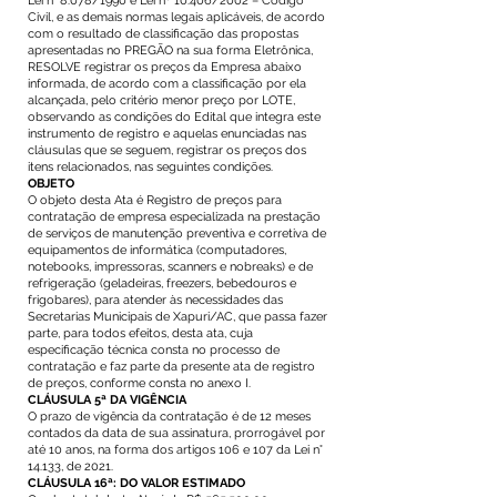
Lei n° 8.078/1990 e Lei nº 10.406/2002 – Código
Civil, e as demais normas legais aplicáveis, de acordo
com o resultado de classificação das propostas
apresentadas no PREGÃO na sua forma Eletrônica,
RESOLVE registrar os preços da Empresa abaixo
informada, de acordo com a classificação por ela
alcançada, pelo critério menor preço por LOTE,
observando as condições do Edital que integra este
instrumento de registro e aquelas enunciadas nas
cláusulas que se seguem, registrar os preços dos
itens relacionados, nas seguintes condições.
OBJETO
O objeto desta Ata é Registro de preços para
contratação de empresa especializada na prestação
de serviços de manutenção preventiva e corretiva de
equipamentos de informática (computadores,
notebooks, impressoras, scanners e nobreaks) e de
refrigeração (geladeiras, freezers, bebedouros e
frigobares), para atender às necessidades das
Secretarias Municipais de Xapuri/AC, que passa fazer
parte, para todos efeitos, desta ata, cuja
especificação técnica consta no processo de
contratação e faz parte da presente ata de registro
de preços, conforme consta no anexo I.
CLÁUSULA 5ª DA VIGÊNCIA
O prazo de vigência da contratação é de 12 meses
contados da data de sua assinatura, prorrogável por
até 10 anos, na forma dos artigos 106 e 107 da Lei n°
14.133, de 2021.
CLÁUSULA 16ª: DO VALOR ESTIMADO