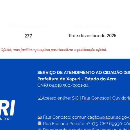
Página da Publicação:
Data da Publicação:
9 de dezembro de 2025
277
Oficial, mas facilita a pesquisa para localizar a publicação oficial.
SERVIÇO DE ATENDIMENTO AO CIDADÃO (SI
Prefeitura de Xapuri - Estado do Acre
CNPJ 04.018.560/0001-24
💻Acesso online: 
SIC 
| 
Fale Conosco
 | 
Ouvidori
📧 Fale Conosco: 
comunicação@xapuri.ac.gov.
🏢
Rua Floriano Peixoto nº 175, CEP 69930-00