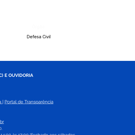
Órgão:
Defesa Civil
C) E OUVIDORIA
a
| 
Portal de Transparência
br
0.