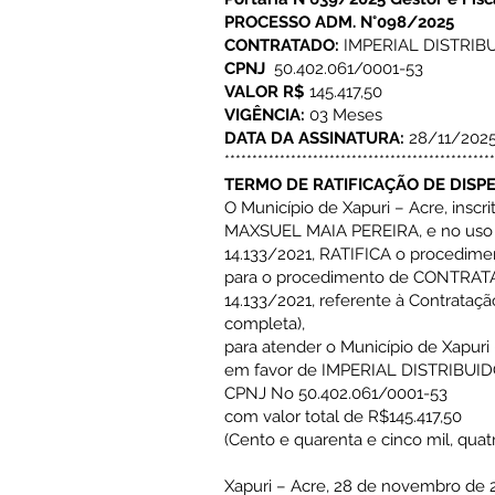
PROCESSO ADM. N°098/2025
CONTRATADO:
IMPERIAL DISTRIB
CPNJ
50.402.061/0001-53
VALOR R$
145.417,50
VIGÊNCIA:
03 Meses
DATA DA ASSINATURA:
28/11/202
*************************************************
TERMO DE RATIFICAÇÃO DE DISPE
O Município de Xapuri – Acre, inscr
MAXSUEL MAIA PEREIRA, e no uso de s
14.133/2021, RATIFICA o procedimen
para o procedimento de CONTRATAÇÃ
14.133/2021, referente à Contrataç
completa),
para atender o Município de Xapuri 
em favor de IMPERIAL DISTRIBUI
CPNJ No 50.402.061/0001-53
com valor total de R$145.417,50
(Cento e quarenta e cinco mil, quat
Xapuri – Acre, 28 de novembro de 