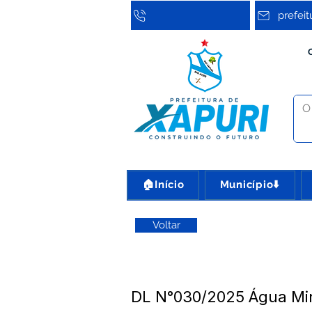
prefei
🏠Início
Município⬇️
Voltar
DL N°030/2025 Água Min