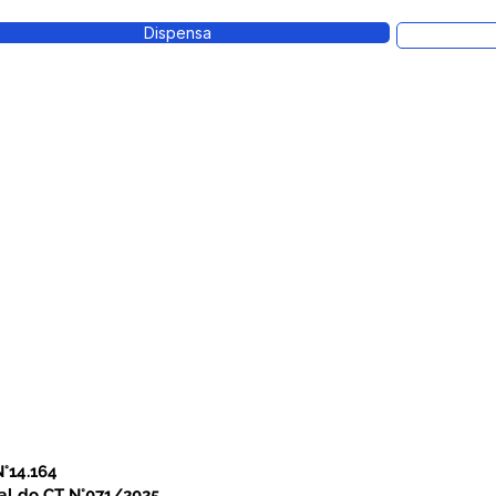
Dispensa
°14.164
cal do CT N°071/2025