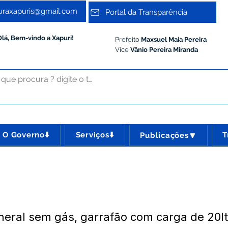
turaxapuris@gmail.com
Portal da Transparência
Olá, Bem-vindo a Xapuri!
Prefeito
Maxsuel Maia Pereira
Vice
Vânio Pereira Miranda
O Governo⬇️
Serviços⬇️
T
Publicações🔽
eral sem gás, garrafão com carga de 20lt