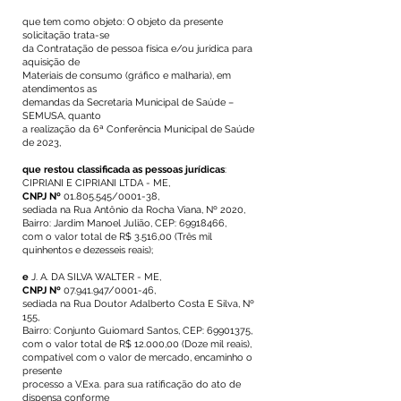
que tem como objeto: O objeto da presente
solicitação trata-se
da Contratação de pessoa física e/ou jurídica para
aquisição de
Materiais de consumo (gráfico e malharia), em
atendimentos as
demandas da Secretaria Municipal de Saúde –
SEMUSA, quanto
a realização da 6ª Conferência Municipal de Saúde
de 2023,
que restou classificada as pessoas jurídicas
:
CIPRIANI E CIPRIANI LTDA - ME,
CNPJ Nº
01.805.545
/0001-38,
sediada na Rua Antônio da Rocha Viana, Nº 2020,
Bairro: Jardim Manoel Julião, CEP:
69918466
,
com o valor total de R$ 3.516,00 (Três mil
quinhentos e dezesseis reais);
e
J. A. DA SILVA WALTER - ME,
CNPJ Nº
07.941.947
/0001-46,
sediada na Rua Doutor Adalberto Costa E Silva, Nº
155,
Bairro: Conjunto Guiomard Santos, CEP:
69901375
,
com o valor total de R$ 12.000,00 (Doze mil reais),
compatível com o valor de mercado, encaminho o
presente
processo a V.Exa. para sua ratificação do ato de
dispensa conforme