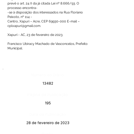
prevê o art. 24 II da já citada Lei nº 8.666/93. O
processo encontra-
-se à disposição dos interessados na Rua Floriano
Peixoto, nº 114 -
Centro, Xapuri – Acre, CEP
69930-000
E-mail –
cplxapuri@gmail.com
.
Xapuri - AC, 23 de fevereiro de 2023.
Francisco Ubiracy Machado de Vasconcelos, Prefeito
Municipal.
Número do Diário:
13482
Página da Publicação:
195
Data da Publicação:
28 de fevereiro de 2023