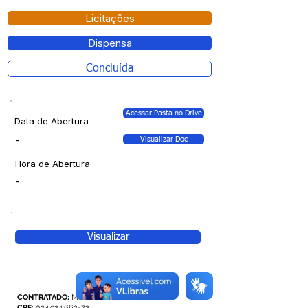
Licitações
Dispensa
Concluída
Acessar Pasta no Drive
Data de Abertura
-
Visualizar Doc
Hora de Abertura
-
Visualizar
CONTRATADO:
Mirian Pereira de Melo
CPF:
024.924.662-72