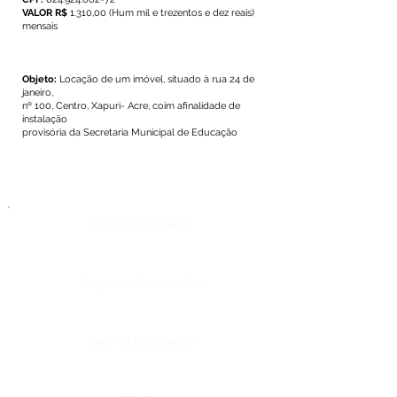
VALOR R$
1.310,00 (Hum mil e trezentos e dez reais)
mensais
Objeto:
Locação de um imóvel, situado à rua 24 de
janeiro,
nº 100, Centro, Xapuri- Acre, coim afinalidade de
instalação
provisória da Secretaria Municipal de Educação
Número do Diário:
Página da Publicação:
Data da Publicação: