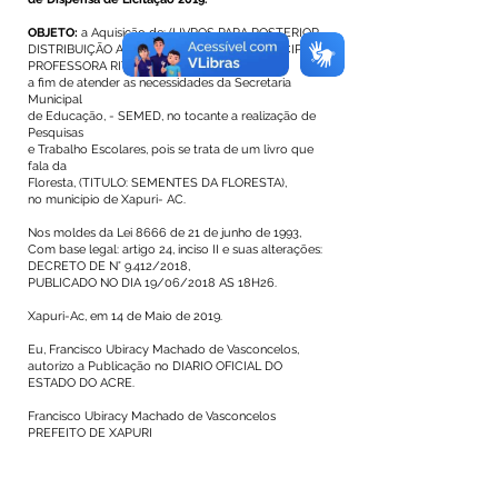
OBJETO:
a Aquisição de: (LIVROS PARA POSTERIOR
DISTRIBUIÇÃO A ALUNOS DA ESCOLA MUNICIPAL
PROFESSORA RITA MAIA),
a fim de atender as necessidades da Secretaria
Municipal
de Educação, - SEMED, no tocante a realização de
Pesquisas
e Trabalho Escolares, pois se trata de um livro que
fala da
Floresta, (TITULO: SEMENTES DA FLORESTA),
no município de Xapuri- AC.
Nos moldes da Lei 8666 de 21 de junho de 1993,
Com base legal: artigo 24, inciso II e suas alterações:
DECRETO DE N° 9.412/2018,
PUBLICADO NO DIA 19/06/2018 AS 18H26.
Xapuri-Ac, em 14 de Maio de 2019.
Eu, Francisco Ubiracy Machado de Vasconcelos,
autorizo a Publicação no DIARIO OFICIAL DO
ESTADO DO ACRE.
Francisco Ubiracy Machado de Vasconcelos
PREFEITO DE XAPURI