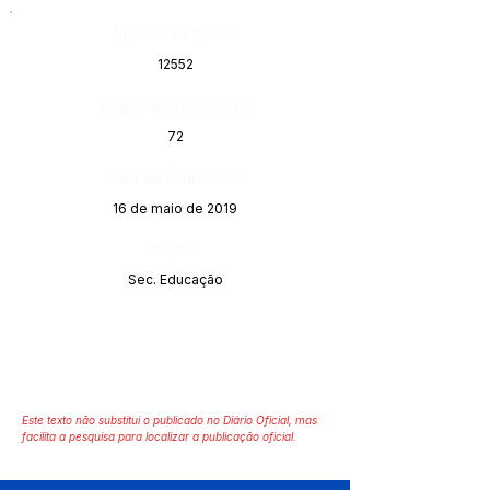
Número do Diário:
12552
Página da Publicação:
72
Data da Publicação:
16 de maio de 2019
Órgão:
Sec. Educação
Este texto não substitui o publicado no Diário Oficial, mas
facilita a pesquisa para localizar a publicação oficial.