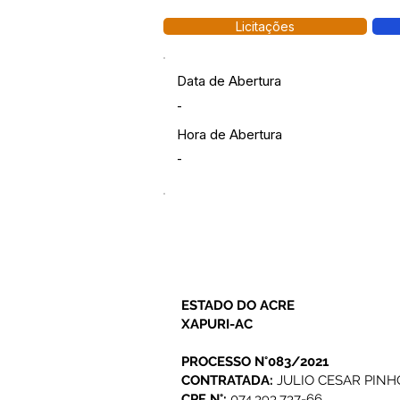
Licitações
Data de Abertura
-
Hora de Abertura
-
ESTADO DO ACRE
XAPURI-AC
PROCESSO N°083/2021
CONTRATADA:
JULIO CESAR PIN
CPF N°:
074.393.737-66