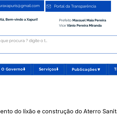
turaxapuris@gmail.com
Portal da Transparência
Olá, Bem-vindo a Xapuri!
Prefeito
Maxsuel Maia Pereira
Vice
Vânio Pereira Miranda
O Governo⬇️
Serviços⬇️
T
Publicações🔽
nto do lixão e construção do Aterro Sanit