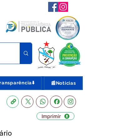
ransparência⬇️
📰Notícias
Imprimir
ário