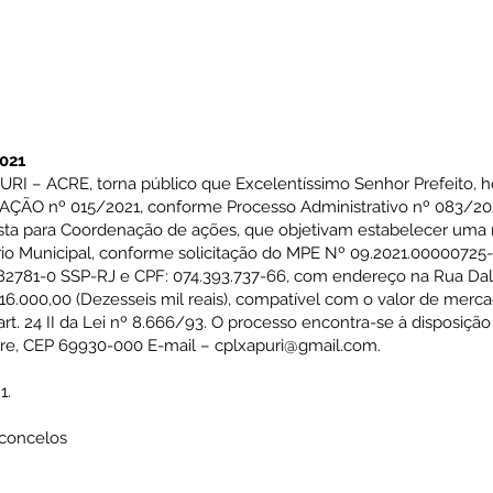
021
 – ACRE, torna público que Excelentíssimo Senhor Prefeito, 
ÇÃO nº 015/2021, conforme Processo Administrativo nº 083/20
rista para Coordenação de ações, que objetivam estabelecer u
rio Municipal, conforme solicitação do MPE Nº 09.2021.00000725-0
1-0 SSP-RJ e CPF: 074.393.737-66, com endereço na Rua Dalia, 
16.000,00 (Dezesseis mil reais), compatível com o valor de merca
t. 24 II da Lei nº 8.666/93. O processo encontra-se à disposição
Acre, CEP 69930-000 E-mail –
cplxapuri@gmail.com
.
1.
sconcelos