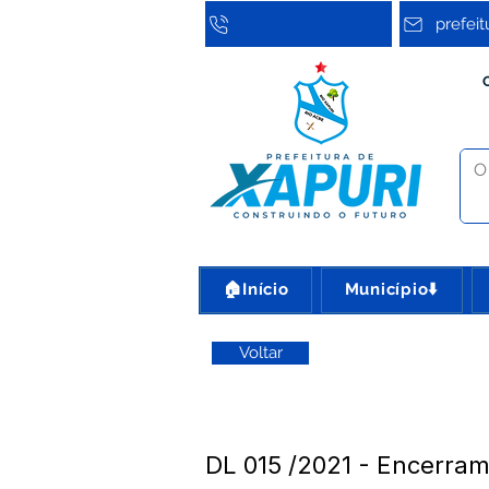
prefei
🏠Início
Município⬇️
Voltar
DL 015 /2021 - Encerrame