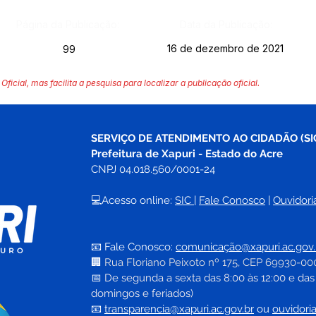
Página da Publicação:
Data da Publicação:
16 de dezembro de 2021
99
Oficial, mas facilita a pesquisa para localizar a publicação oficial.
SERVIÇO DE ATENDIMENTO AO CIDADÃO (SI
Prefeitura de Xapuri - Estado do Acre
CNPJ 04.018.560/0001-24
💻Acesso online: 
SIC 
| 
Fale Conosco
 | 
Ouvidori
📧 Fale Conosco: 
comunicação@xapuri.ac.gov.
🏢
Rua Floriano Peixoto nº 175, CEP 69930-00
📅
 De segunda a sexta das 8:00 às 12:00 e das
domingos e feriados)
📧
transparencia@xapuri.ac.gov.br
ou 
ouvidori