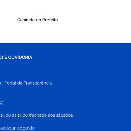
Órgão:
Gabinete do Prefeito
C) E OUVIDORIA
a
| 
Portal de Transparência
br
0.
 14:00 às 17:00 (fechado aos sábados, 
a@xapuri.ac.gov.br