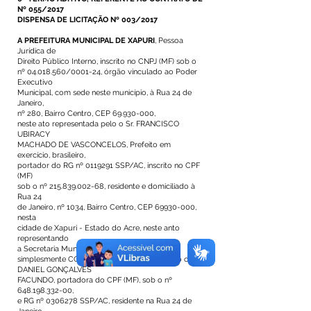
Nº 055/2017
DISPENSA DE LICITAÇÃO Nº 003/2017
A PREFEITURA MUNICIPAL DE XAPURI
, Pessoa
Jurídica de
Direito Público Interno, inscrito no CNPJ (MF) sob o
nº
04.018.560
/0001-24, órgão vinculado ao Poder
Executivo
Municipal, com sede neste município, à Rua 24 de
Janeiro,
nº 280, Bairro Centro, CEP
69.930-000
,
neste ato representada pelo o Sr. FRANCISCO
UBIRACY
MACHADO DE VASCONCELOS, Prefeito em
exercício, brasileiro,
portador do RG nº
0119291
SSP/AC, inscrito no CPF
(MF)
sob o nº
215.839.002-68
, residente e domiciliado à
Rua 24
de Janeiro, nº 1034, Bairro Centro, CEP
69930-000
,
nesta
cidade de Xapuri - Estado do Acre, neste anto
representando
a Secretaria Municipal de Saúde, denominado
simplesmente CONTRATANTE, e de outro lado o SR.
DANIEL GONÇALVES
FACUNDO, portadora do CPF (MF), sob o nº
648.198.332-00
,
e RG nº
0306278
SSP/AC, residente na Rua 24 de