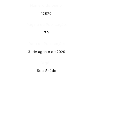
Número do Diário:
12870
Página da Publicação:
79
Data da Publicação:
31 de agosto de 2020
Órgão:
Sec. Saúde
Este texto não substitui o publicado no Diário Oficial, mas
facilita a pesquisa para localizar a publicação oficial.