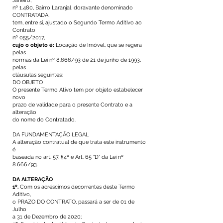
Janeiro,
nº 1.480, Bairro Laranjal, doravante denominado
CONTRATADA,
tem, entre si, ajustado o Segundo Termo Aditivo ao
Contrato
nº 055/2017,
cujo o objeto é:
Locação de Imóvel, que se regera
pelas
normas da Lei nº 8.666/93 de 21 de junho de 1993,
pelas
cláusulas seguintes:
DO OBJETO
O presente Termo Ativo tem por objeto estabelecer
novo
prazo de validade para o presente Contrato e a
alteração
do nome do Contratado.
DA FUNDAMENTAÇÃO LEGAL
A alteração contratual de que trata este instrumento
é
baseada no art. 57, §4º e Art. 65 “D” da Lei nº
8.666/93.
DA ALTERAÇÃO
1º.
Com os acréscimos decorrentes deste Termo
Aditivo,
o PRAZO DO CONTRATO, passará a ser de 01 de
Julho
a 31 de Dezembro de 2020;