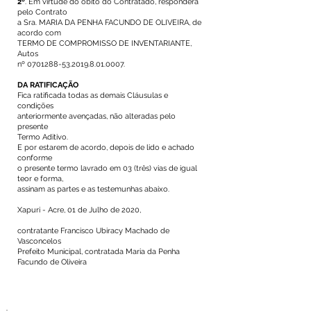
2º
. Em virtude do óbito do Contratado, responderá
pelo Contrato
a Sra. MARIA DA PENHA FACUNDO DE OLIVEIRA, de
acordo com
TERMO DE COMPROMISSO DE INVENTARIANTE,
Autos
nº
0701288-53.2019.8.01
.0007.
DA RATIFICAÇÃO
Fica ratificada todas as demais Cláusulas e
condições
anteriormente avençadas, não alteradas pelo
presente
Termo Aditivo.
E por estarem de acordo, depois de lido e achado
conforme
o presente termo lavrado em 03 (três) vias de igual
teor e forma,
assinam as partes e as testemunhas abaixo.
Xapuri - Acre, 01 de Julho de 2020,
contratante Francisco Ubiracy Machado de
Vasconcelos
Prefeito Municipal, contratada Maria da Penha
Facundo de Oliveira