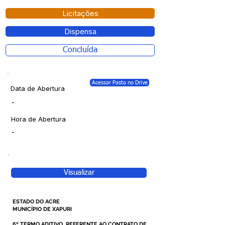
Licitações
Dispensa
Concluída
Acessar Pasta no Drive
Data de Abertura
-
Hora de Abertura
-
Visualizar
ESTADO DO ACRE
MUNICÍPIO DE XAPURI
6º TERMO ADITIVO, REFERENTE AO CONTRATO DE