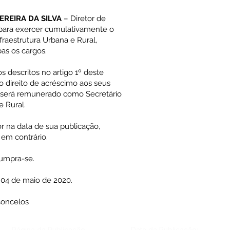
EREIRA DA SILVA
– Diretor de
 para exercer cumulativamente o
fraestrutura Urbana e Rural,
as os cargos.
 descritos no artigo 1º deste
 direito de acréscimo aos seus
será remunerado como Secretário
e Rural.
r na data de sua publicação,
em contrário.
cumpra-se.
 04 de maio de 2020.
concelos
Página da Publicação:
Data da Publicação: