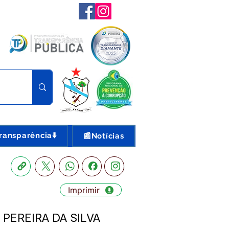
ransparência⬇️
📰Notícias
Imprimir
É PEREIRA DA SILVA