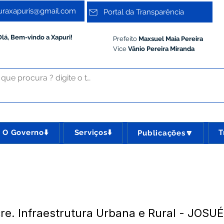
turaxapuris@gmail.com
Portal da Transparência
Olá, Bem-vindo a Xapuri!
Prefeito
Maxsuel Maia Pereira
Vice
Vânio Pereira Miranda
O Governo⬇️
Serviços⬇️
T
Publicações🔽
e. Infraestrutura Urbana e Rural - JOSU