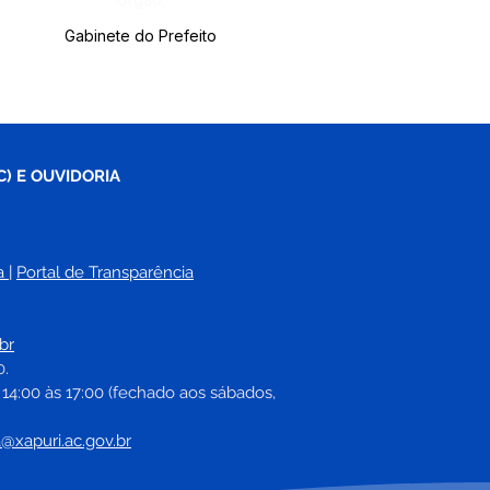
Gabinete do Prefeito
C) E OUVIDORIA
a
| 
Portal de Transparência
br
0.
 14:00 às 17:00 (fechado aos sábados, 
a@xapuri.ac.gov.br