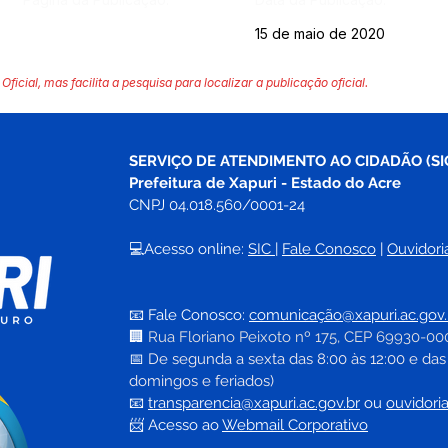
15 de maio de 2020
Oficial, mas facilita a pesquisa para localizar a publicação oficial.
SERVIÇO DE ATENDIMENTO AO CIDADÃO (SI
Prefeitura de Xapuri - Estado do Acre
CNPJ 04.018.560/0001-24
💻Acesso online: 
SIC 
| 
Fale Conosco
 | 
Ouvidori
📧 Fale Conosco: 
comunicação@xapuri.ac.gov.
🏢
Rua Floriano Peixoto nº 175, CEP 69930-00
📅
 De segunda a sexta das 8:00 às 12:00 e das
domingos e feriados)
📧
transparencia@xapuri.ac.gov.br
ou 
ouvidori
📨 Acesso ao 
Webmail Corporativo