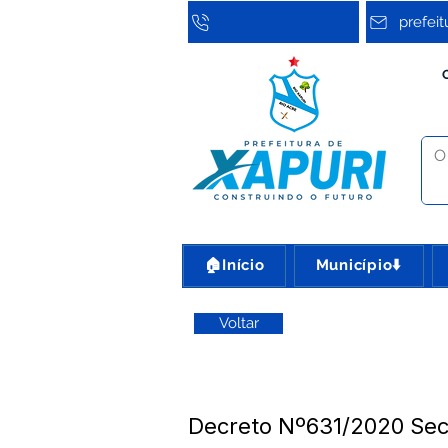
prefei
🏠Início
Município⬇️
Voltar
Decreto Nº631/2020 Secr