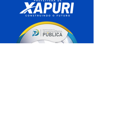
SERVIÇO DE ATENDIMENTO AO 
CIDADÃO (SIC) E OUVIDORIA
Prefeitura de Xapuri - Estado do Acre
CNPJ 04.018.560/0001-24
💻Acesso online: 
SIC 
| 
Fale Conosco
 | 