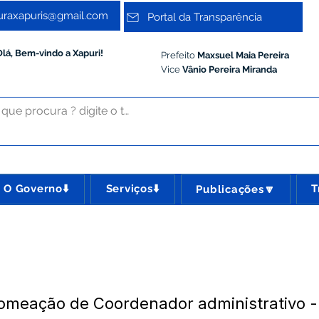
turaxapuris@gmail.com
Portal da Transparência
Olá, Bem-vindo a Xapuri!
Prefeito
Maxsuel Maia Pereira
Vice
Vânio Pereira Miranda
O Governo⬇️
Serviços⬇️
T
Publicações🔽
meação de Coordenador administrativo - 