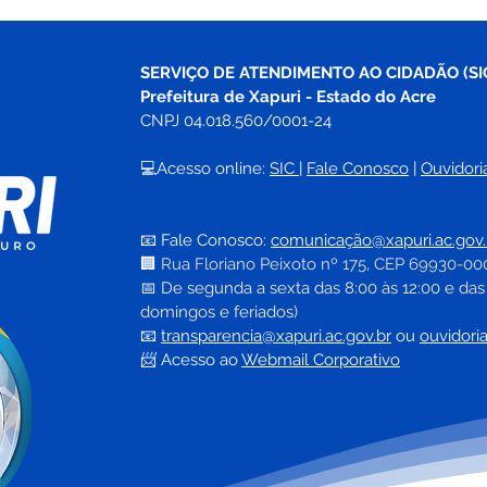
SERVIÇO DE ATENDIMENTO AO CIDADÃO (SI
Prefeitura de Xapuri - Estado do Acre
CNPJ 04.018.560/0001-24
💻Acesso online: 
SIC 
| 
Fale Conosco
 | 
Ouvidori
📧 Fale Conosco: 
comunicação@xapuri.ac.gov.
🏢
Rua Floriano Peixoto nº 175, CEP 69930-00
📅
 De segunda a sexta das 8:00 às 12:00 e das
domingos e feriados)
📧
transparencia@xapuri.ac.gov.br
ou 
ouvidori
📨 Acesso ao 
Webmail Corporativo