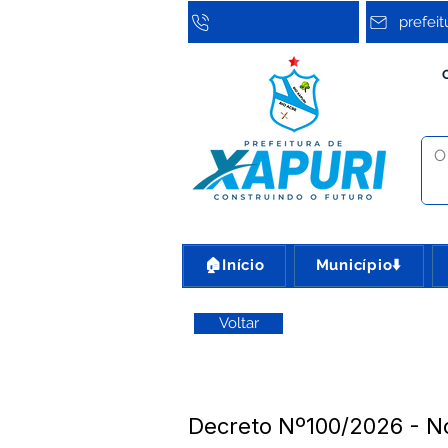
prefei
🏠Início
Município⬇️
Voltar
Decreto Nº100/2026 - No