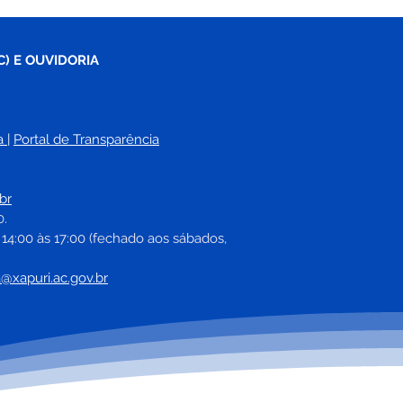
C) E OUVIDORIA
a
| 
Portal de Transparência
br
0.
 14:00 às 17:00 (fechado aos sábados, 
a@xapuri.ac.gov.br