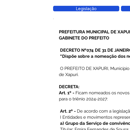
Legislação
PREFEITURA MUNICIPAL DE XAPU
GABINETE DO PREFEITO
DECRETO Nº074 DE 31 DE JANEIR
“Dispõe sobre a nomeação dos no
O PREFEITO DE XAPURI, Município do 
de Xapuri.
DECRETA:
Art. 1º -
Ficam nomeados os novos m
para o triênio 2024-2027:
Art. 2º -
De acordo com a legislaçã
I Entidades e movimentos represent
a) Grupo da Serviço de convivênc
Titular: Emira Fernandes de Sousa;