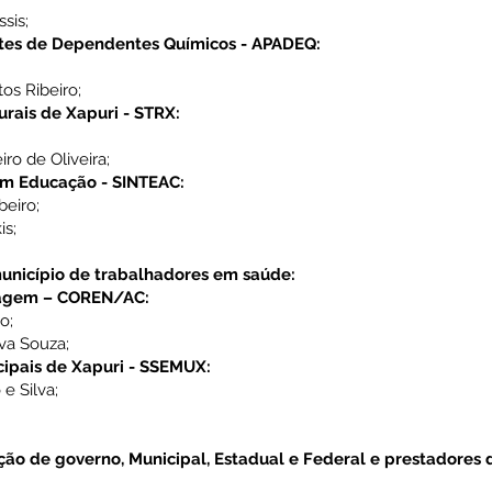
sis;
tes de Dependentes Químicos - APADEQ:
os Ribeiro;
urais de Xapuri - STRX:
ro de Oliveira;
em Educação - SINTEAC:
beiro;
is;
município de trabalhadores em saúde:
magem – COREN/AC:
o;
va Souza;
cipais de Xapuri - SSEMUX:
 e Silva;
ção de governo, Municipal, Estadual e Federal e prestadores 