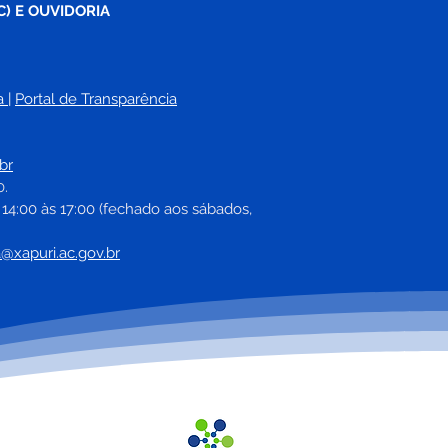
C) E OUVIDORIA
a
| 
Portal de Transparência
br
0.
 14:00 às 17:00 (fechado aos sábados, 
a@xapuri.ac.gov.br