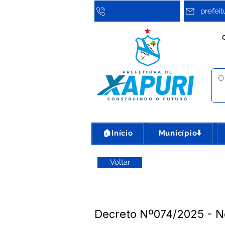
prefei
🏠Início
Município⬇️
Voltar
Decreto Nº074/2025 - 