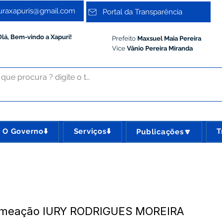
turaxapuris@gmail.com
Portal da Transparência
Olá, Bem-vindo a Xapuri!
Prefeito
Maxsuel Maia Pereira
Vice
Vânio Pereira Miranda
O Governo⬇️
Serviços⬇️
T
Publicações🔽
omeação IURY RODRIGUES MOREIRA