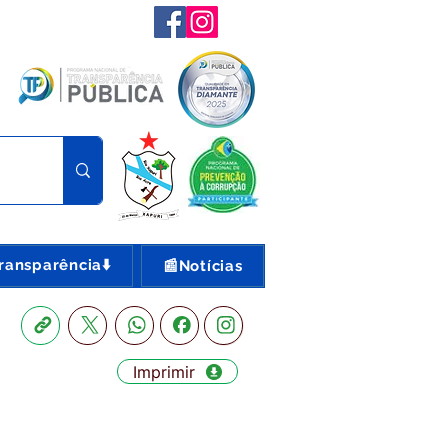
ransparência⬇️
📰Notícias
Imprimir