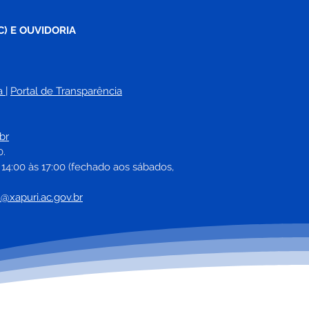
C) E OUVIDORIA
a
| 
Portal de Transparência
br
0.
 14:00 às 17:00 (fechado aos sábados, 
a@xapuri.ac.gov.br