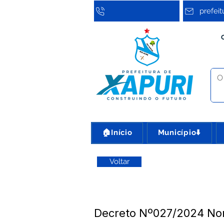
prefei
🏠Início
Município⬇️
Voltar
Decreto Nº027/2024 N