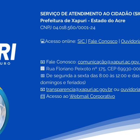
SERVIÇO DE ATENDIMENTO AO CIDADÃO (SI
Prefeitura de Xapuri - Estado do Acre
CNPJ 04.018.560/0001-24
💻Acesso online: 
SIC 
| 
Fale Conosco
 | 
Ouvidori
📧 Fale Conosco: 
comunicação@xapuri.ac.gov.
🏢
Rua Floriano Peixoto nº 175, CEP 69930-00
📅
 De segunda a sexta das 8:00 às 12:00 e das
domingos e feriados)
📧
transparencia@xapuri.ac.gov.br
ou 
ouvidori
📨 Acesso ao 
Webmail Corporativo