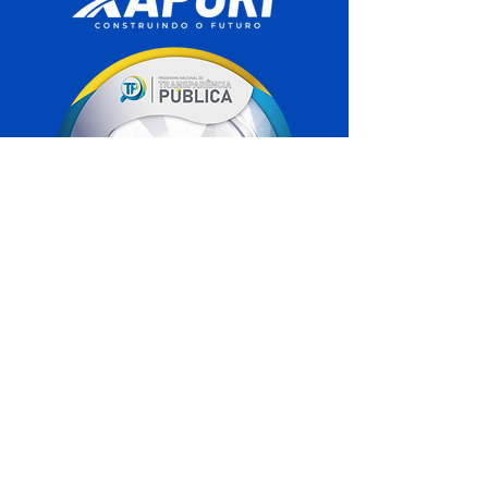
SERVIÇO DE ATENDIMENTO AO 
CIDADÃO (SIC) E OUVIDORIA
Prefeitura de Xapuri - Estado do Acre
CNPJ 04.018.560/0001-24
💻Acesso online: 
SIC 
| 
Fale Conosco
 | 
Ouvidoria
| 
Portal de Transparência