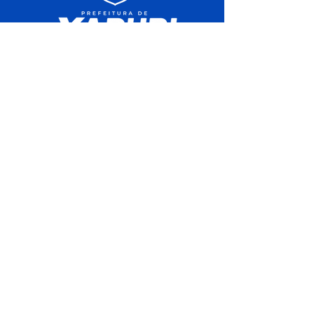
SERVIÇO DE ATENDIMENTO AO 
CIDADÃO (SIC) E OUVIDORIA
Prefeitura de Xapuri - Estado do Acre
CNPJ 04.018.560/0001-24
💻Acesso online: 
SIC 
| 
Fale Conosco
 | 