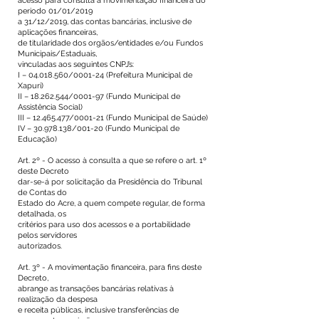
acesso para consulta à movimentação financeira do
periodo 01/01/2019
a 31/12/2019, das contas bancárias, inclusive de
aplicações financeiras,
de titularidade dos orgãos/entidades e/ou Fundos
Municipais/Estaduais,
vinculadas aos seguintes CNPJ’s:
I –
04.018.560
/0001-24 (Prefeitura Municipal de
Xapuri)
II –
18.262.544
/0001-97 (Fundo Municipal de
Assistência Social)
III –
12.465.477
/0001-21 (Fundo Municipal de Saúde)
IV –
30.978.138
/001-20 (Fundo Municipal de
Educação)
Art. 2º - O acesso à consulta a que se refere o art. 1º
deste Decreto
dar-se-á por solicitação da Presidência do Tribunal
de Contas do
Estado do Acre, a quem compete regular, de forma
detalhada, os
critérios para uso dos acessos e a portabilidade
pelos servidores
autorizados.
Art. 3º - A movimentação financeira, para fins deste
Decreto,
abrange as transações bancárias relativas à
realização da despesa
e receita públicas, inclusive transferências de