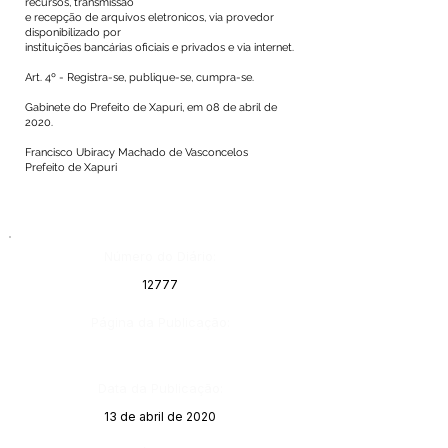
recursos, transmissão
e recepção de arquivos eletronicos, via provedor
disponibilizado por
instituições bancárias oficiais e privados e via internet.
Art. 4º - Registra-se, publique-se, cumpra-se.
Gabinete do Prefeito de Xapuri, em 08 de abril de
2020.
Francisco Ubiracy Machado de Vasconcelos
Prefeito de Xapuri
Número do Diário:
12777
Página da Publicação:
Data da Publicação:
13 de abril de 2020