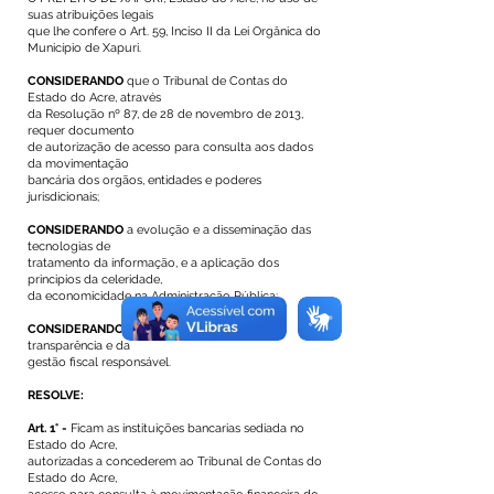
suas atribuições legais
que lhe confere o Art. 59, Inciso II da Lei Orgânica do
Município de Xapuri.
CONSIDERANDO
que o Tribunal de Contas do
Estado do Acre, através
da Resolução nº 87, de 28 de novembro de 2013,
requer documento
de autorização de acesso para consulta aos dados
da movimentação
bancária dos orgãos, entidades e poderes
jurisdicionais;
CONSIDERANDO
a evolução e a disseminação das
tecnologias de
tratamento da informação, e a aplicação dos
principios da celeridade,
da economicidade na Administração Pública;
CONSIDERANDO
o primado do principio da
transparência e da
gestão fiscal responsável.
RESOLVE:
Art. 1° -
Ficam as instituições bancarias sediada no
Estado do Acre,
autorizadas a concederem ao Tribunal de Contas do
Estado do Acre,