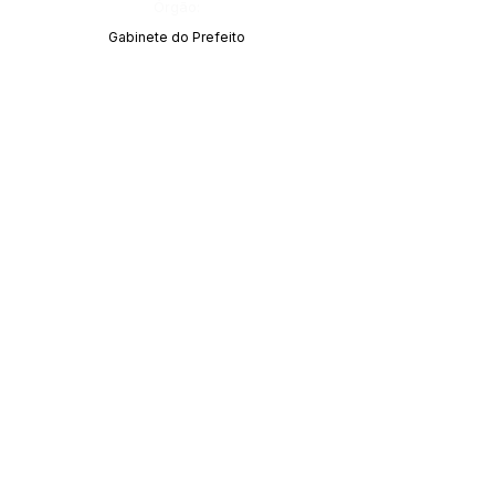
Órgão:
Gabinete do Prefeito
Este texto não substitui o publicado no Diário Oficial, mas
facilita a pesquisa para localizar a publicação oficial.