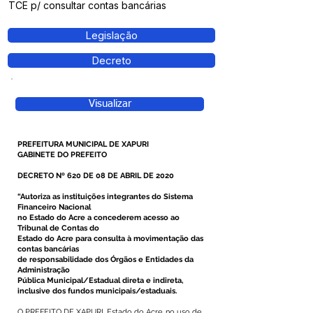
TCE p/ consultar contas bancárias
Legislação
Decreto
Visualizar
PREFEITURA MUNICIPAL DE XAPURI
GABINETE DO PREFEITO
DECRETO Nº 620 DE 08 DE ABRIL DE 2020
“Autoriza as instituições integrantes do Sistema
Financeiro Nacional
no Estado do Acre a concederem acesso ao
Tribunal de Contas do
Estado do Acre para consulta à movimentação das
contas bancárias
de responsabilidade dos Órgãos e Entidades da
Administração
Pública Municipal/Estadual direta e indireta,
inclusive dos fundos municipais/estaduais.
O PREFEITO DE XAPURI, Estado do Acre, no uso de