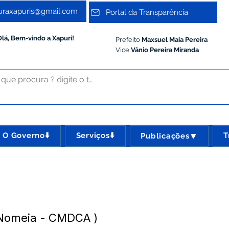
turaxapuris@gmail.com
Portal da Transparência
Olá, Bem-vindo a Xapuri!
Prefeito
Maxsuel Maia Pereira
Vice
Vânio Pereira Miranda
O Governo⬇️
Serviços⬇️
T
Publicações🔽
 Nomeia - CMDCA )