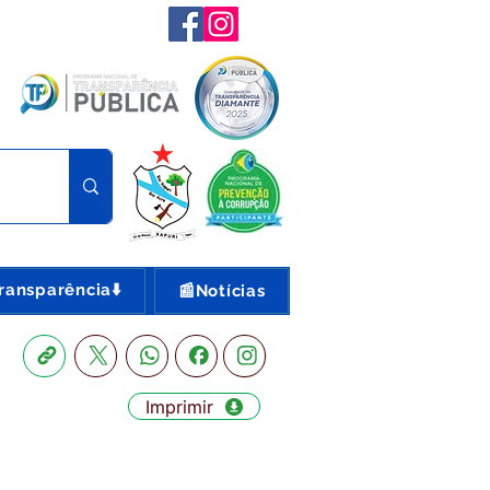
ransparência⬇️
📰Notícias
Imprimir