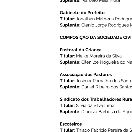
Suplente
: Marcelo Maia Mota
Gabinete do Prefeito
Titular
: Jonathan Matheus Rodrigue
Suplente
: Clenio Jorge Rodrigues 
COMPOSIÇÃO DA SOCIEDADE CIVI
Pastoral da Criança
Titular
: Meike Moreira da Silva
Suplente
: Cilenilce Nogueira do 
Associação dos Pastores
Titular
: Josimar Ramalho dos Sant
Suplente
: Daniel Ribeiro dos Santo
Sindicato dos Trabalhadores Rura
Titular
: Silvia da Silva Lima
Suplente
: Dionísio Barbosa de Aqu
Escoteiros
Titular
: Thiago Fabricio Pereira da S