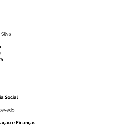
 Silva
o
u
ra
ia Social
Azevedo
ração e Finanças