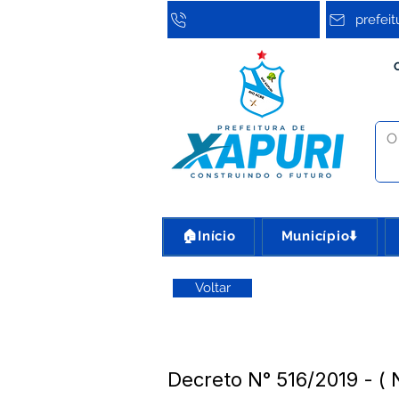
prefei
🏠Início
Município⬇️
Voltar
Decreto N° 516/2019 - (