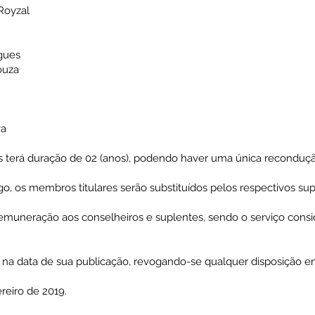
 Royzal
igues
ouza
va
s terá duração de 02 (anos), podendo haver uma única recondução
rgo, os membros titulares serão substituídos pelos respectivos s
emuneração aos conselheiros e suplentes, sendo o serviço consi
r na data de sua publicação, revogando-se qualquer disposição em
reiro de 2019.