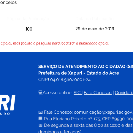
concelos
Página da Publicação:
Data da Publicação:
29 de maio de 2019
100
Oficial, mas facilita a pesquisa para localizar a publicação oficial.
SERVIÇO DE ATENDIMENTO AO CIDADÃO (SI
Prefeitura de Xapuri - Estado do Acre
CNPJ 04.018.560/0001-24
💻Acesso online: 
SIC 
| 
Fale Conosco
 | 
Ouvidori
📧 Fale Conosco: 
comunicação@xapuri.ac.gov.
🏢
Rua Floriano Peixoto nº 175, CEP 69930-00
📅
 De segunda a sexta das 8:00 às 12:00 e das
domingos e feriados)