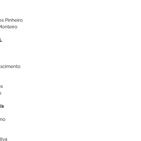
s Pinheiro
Monteiro
L
Nascimento
os
s
is
ino
ilva