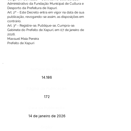
Administrativo da Fundação Municipal de Cultura e
Desporto da Prefeitura de Xapuri.
Art. 2º - Este Decreto entra em vigor na data de sua
publicação, revogando-se assim, as disposições em
contrário.
Art. 3º - Registre-se, Publique-se, Cumpra-se.
Gabinete do Prefeito de Xapuri, em 07 de janeiro de
2026.
Maxsuel Maia Pereira
Prefeito de Xapuri
Número do Diário:
14.186
Página da Publicação:
172
Data da Publicação:
14 de janeiro de 2026
Órgão: