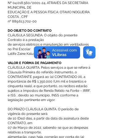
Nº
04.018.560
/0001-24, ATRAVÉS DA SECRETARIA
MUNICIPAL DE
EDUCAÇÃO E A PESSOA FÍSICA: OTAVIO NOGUEIRA
COSTA , CPF
nº
889.613.702-00
DO OBJETO DO CONTRATO
CLÁUSULA SEGUNDA. O objeto do presente
Contrato é a prestação
de serviços elétricos e manutenção em ventiladores
no Pré Escolar
Latife Zaine Kalume.
VALOR E FORMA DE PAGAMENTO
CLÁUSULA QUARTA. Pelos serviços a que se refere à
Cláusula Primeira do referido instrumento, o
CONTRATANTE pagará ao (a) CONTRATADO (A), a
importância de R$ 1.350,000 (Um mil e trezentos e
cinquenta reais), e que portanto, os recibos estarão
sujeitos a Impostos de Renda Retido na Fonte – IRRF,
e ISS , devido ao município, INSS conforme a
legislação pertinente em vigor.
DO PRAZO CLÁUSULA QUINTA. O período de
vigência do presente será
de 10 (Dez) dias, a partir da data da assinatura deste
CONTRATO, em
07 de Março de 2022, sabendo-se que as despesas
relativas a transporte,
alimentação, caso haja, correrão por conta do (a)