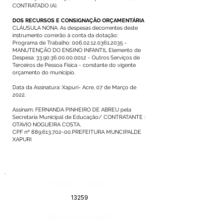
CONTRATADO (A).
DOS RECURSOS E CONSIGNAÇÃO ORÇAMENTÁRIA
CLÁUSULA NONA. As despesas decorrentes deste
instrumento correrão à conta da dotação:
Programa de Trabalho:
006.02.12.0361.2035
-
MANUTENÇÃO DO ENSINO INFANTIL Elemento de
Despesa:
33.90.36.00.00.0012
- Outros Serviços de
Terceiros de Pessoa Física - constante do vigente
orçamento do município.
Data da Assinatura: Xapuri- Acre, 07 de Março de
2022.
Assinam: FERNANDA PINHEIRO DE ABREU pela
Secretaria Municipal de Educação/ CONTRATANTE :
OTAVIO NOGUEIRA COSTA,
CPF nº
889.613.702-00
.PREFEITURA MUNCIPALDE
XAPURI
Número do Diário:
13259
Página da Publicação: