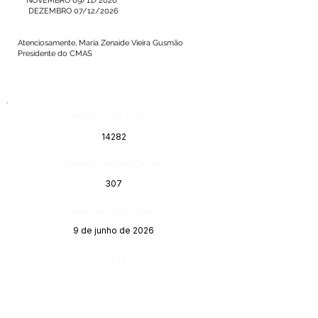
NOVEMBRO 09/11/2026
DEZEMBRO 07/12/2026
Atenciosamente, Maria Zenaide Vieira Gusmão
Presidente do CMAS
Número do Diário:
14282
Página da Publicação:
307
Data da Publicação:
9 de junho de 2026
Órgão: