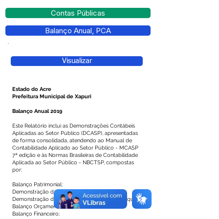
Contas Públicas
Balanço Anual, PCA
Visualizar
Estado do Acre
Prefeitura Municipal de Xapuri
Balanço Anual 2019
Este Relatório inclui as Demonstrações Contábeis
Aplicadas ao Setor Público (DCASP), apresentadas
de forma consolidada, atendendo ao Manual de
Contabilidade Aplicado ao Setor Público - MCASP
7ª edição e às Normas Brasileiras de Contabilidade
Aplicada ao Setor Público - NBCTSP, compostas
por:
Balanço Patrimonial;
Demonstração das Variações Patrimoniais;
Demonstração das Mutações no Patrimônio Líquido;
Balanço Orçamentário;
Balanço Financeiro;