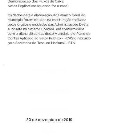
Demonstração dos Fluxos de Caixa;
Notas Explicativas (quando for o caso).
Os dados para a elaboração do Balanço Geral do
Município foram obtidos da escrituração realizada
pelos órgãos e entidades das Administrações Direta
e Indireta no Sistema Contábil, em conformidade
com o plano de contas deste Município e o Plano de
Contas Aplicado ao Setor Público - PCASP, instituído
pela Secretaria do Tesouro Nacional – STN.
Número do Diário:
Página da Publicação:
Data da Publicação:
30 de dezembro de 2019
Órgão: