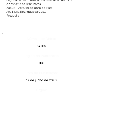
Segunda à Sexta feira, no horário das 08:00 às 12:00
e das 14:00 às 17:00 horas.
Xapuri – Acre, 09 de junho de 2026.
Ana Maria Rodrigues da Costa
Pregoeira
Número do Diário:
14285
Página da Publicação:
186
Data da Publicação:
12 de junho de 2026
Órgão: