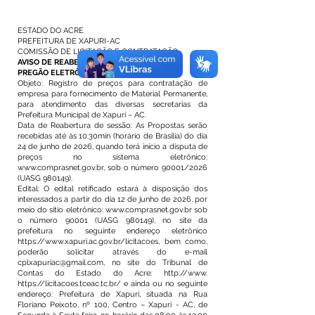
ESTADO DO ACRE
PREFEITURA DE XAPURI-AC
COMISSÃO DE LICITAÇÃO E CONTRATAÇÃO
AVISO DE REABERTURA
PREGÃO ELETRÔNICO SRP Nº 001/2026
Objeto: Registro de preços para contratação de
empresa para fornecimento de Material Permanente,
para atendimento das diversas secretarias da
Prefeitura Municipal de Xapuri – AC.
Data de Reabertura de sessão: As Propostas serão
recebidas até às 10:30min (horário de Brasília) do dia
24 de junho de 2026, quando terá início a disputa de
preços no sistema eletrônico:
www.comprasnet.gov.br
, sob o número 90001/2026
(UASG 980149).
Edital: O edital retificado estará à disposição dos
interessados a partir do dia 12 de junho de 2026, por
meio do sítio eletrônico:
www.comprasnet.gov.br
sob
o número 90001 (UASG 980149), no site da
prefeitura no seguinte endereço eletrônico
https://www.xapuri.ac.gov.br/licitacoes,
bem como,
poderão solicitar através do e-mail
cplxapuriac@gmail.com
, no site do Tribunal de
Contas do Estado do Acre:
http://www
.
https://licitacoes.tceac.tc.br/
e ainda ou no seguinte
endereço: Prefeitura de Xapuri, situada na Rua
Floriano Peixoto, nº 100, Centro – Xapuri - AC, de