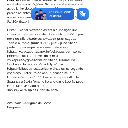
Data de Reabertura de sessão:
As Propostas serão
recebidas até às 10:30min (horário de Brasília) do dia
24 de junho de 2026, quando terá início a disputa de
preços no sistema eletrônico:
www.comprasnet.gov.br
, sob o número 90001/2026
(UASG 980149).
Edital: O edital retificado estará à disposição dos
interessados a partir do dia 12 de junho de 2026, por
meio do sítio eletrônico:
www.comprasnet.gov.br
sob o número 90001 (UASG 980149), no site da
prefeitura no seguinte endereço eletrônico
https://www.xapuri.ac.gov.br/licitacoes,
bem como,
poderão solicitar através do e-mail
cplxapuriac@gmail.com
, no site do Tribunal de
Contas do Estado do Acre:
http://www
.
https://licitacoes.tceac.tc.br/
e ainda ou no seguinte
endereço: Prefeitura de Xapuri, situada na Rua
Floriano Peixoto, nº 100, Centro – Xapuri - AC, de
Segunda à Sexta feira, no horário das 08:00 às 12:00
e das 14:00 às 17:00 horas.
Xapuri – Acre, 09 de junho de 2026.
Ana Maria Rodrigues da Costa
Pregoeira