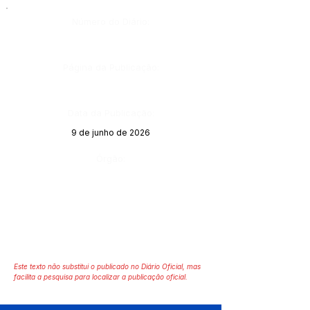
Número do Diário:
Página da Publicação:
Data da Publicação:
9 de junho de 2026
Órgão:
Este texto não substitui o publicado no Diário Oficial, mas
facilita a pesquisa para localizar a publicação oficial.