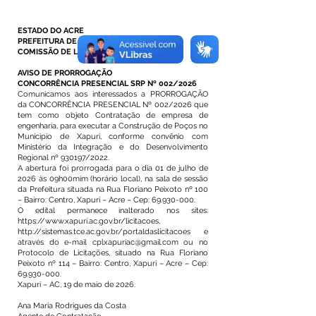
ESTADO DO ACRE
PREFEITURA DE XAPURI-AC
COMISSÃO DE LICITAÇÃO E CONTRATAÇÃO
AVISO DE PRORROGAÇÃO
CONCORRÊNCIA PRESENCIAL SRP Nº 002/2026
Comunicamos aos interessados a PRORROGAÇÃO
da CONCORRÊNCIA PRESENCIAL Nº 002/2026 que
tem como objeto Contratação de empresa de
engenharia, para executar a Construção de Poços no
Munícipio de Xapuri, conforme convênio com
Ministério da Integração e do Desenvolvimento
Regional nº 930197/2022.
A abertura foi prorrogada para o dia 01 de julho de
2026 às 09h00mim (horário local), na sala de sessão
da Prefeitura situada na Rua Floriano Peixoto nº 100
– Bairro: Centro, Xapuri – Acre – Cep:
69.930-000
.
O edital permanece inalterado nos sites:
https://www.xapuri.ac.gov.br/licitacoes,
http://sistemas.tce.ac.gov.br/portaldaslicitacoes
e
através do e-mail
cplxapuriac@gmail.com
ou no
Protocolo de Licitações, situado na Rua Floriano
Peixoto nº 114 – Bairro: Centro, Xapuri – Acre – Cep:
69.930-000
.
Xapuri – AC, 19 de maio de 2026.
Ana Maria Rodrigues da Costa