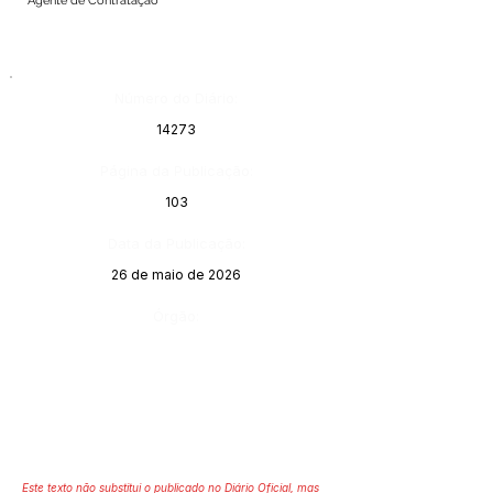
Agente de Contratação
Número do Diário:
14273
Página da Publicação:
103
Data da Publicação:
26 de maio de 2026
Órgão:
Este texto não substitui o publicado no Diário Oficial, mas