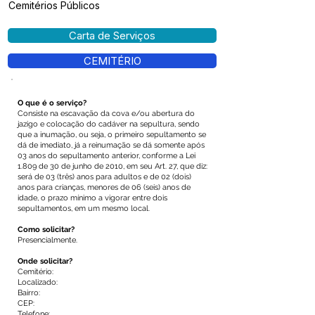
Cemitérios Públicos
Carta de Serviços
CEMITÉRIO
O que é o serviço?
Consiste na escavação da cova e/ou abertura do
jazigo e colocação do cadáver na sepultura, sendo
que a inumação, ou seja, o primeiro sepultamento se
dá de imediato, já a reinumação se dá somente após
03 anos do sepultamento anterior, conforme a Lei
1.809 de 30 de junho de 2010, em seu Art. 27, que diz:
será de 03 (três) anos para adultos e de 02 (dois)
anos para crianças, menores de 06 (seis) anos de
idade, o prazo mínimo a vigorar entre dois
sepultamentos, em um mesmo local.
Como solicitar?
Presencialmente.
Onde solicitar?
Cemitério:
Localizado:
Bairro:
CEP:
Telefone: