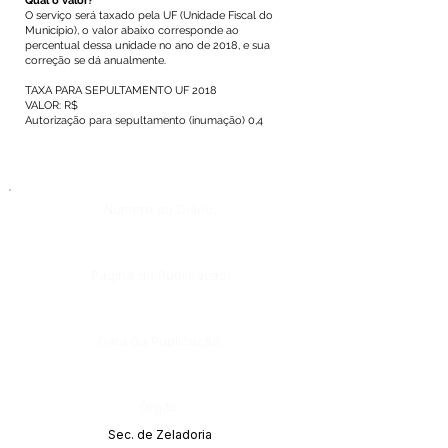
Qual o valor?
O serviço será taxado pela UF (Unidade Fiscal do
Município), o valor abaixo corresponde ao
percentual dessa unidade no ano de 2018, e sua
correção se dá anualmente.
TAXA PARA SEPULTAMENTO UF 2018
VALOR: R$
Autorização para sepultamento (inumação) 0,4
Número do Diário:
Página da Publicação:
Data da Publicação:
Órgão:
Sec. de Zeladoria