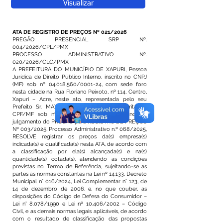
Visualizar
ATA DE REGISTRO DE PREÇOS Nº 021/2026
PREGÃO PRESENCIAL SRP Nº.
004/2026/CPL/PMX
PROCESSO ADMINISTRATIVO Nº.
020/2026/CLC/PMX
A PREFEITURA DO MUNICÍPIO DE XAPURI, Pessoa
Jurídica de Direito Público Interno, inscrito no CNPJ
(MF) sob nº
04.018.560
/0001-24, com sede foro
nesta cidade na Rua Floriano Peixoto, nº 114, Centro,
Xapuri – Acre, neste ato, representada pelo seu
Prefeito Sr. MAXSUEL MAIA PEREIRA, inscrita no
CPF/MF sob nº
698.796.302-97
, considerando o
julgamento do PREGÃO para REGISTRO DE PREÇOS
Nº 003/2025, Processo Administrativo n.º 068/2025,
RESOLVE registrar os preços da(s) empresa(s)
indicada(s) e qualificada(s) nesta ATA, de acordo com
a classificação por ela(s) alcançada(s) e na(s)
quantidade(s) cotada(s), atendendo as condições
previstas no Termo de Referência, sujeitando-se as
partes às normas constantes na Lei nº 14.133, Decreto
Municipal n° 016/2024, Lei Complementar n° 123, de
14 de dezembro de 2006, e, no que couber, as
disposições do Código de Defesa do Consumidor –
Lei n° 8.078/1990 e Lei nº 10.406/2002 – Código
Civil, e as demais normas legais aplicáveis, de acordo
com o resultado de classificação das propostas