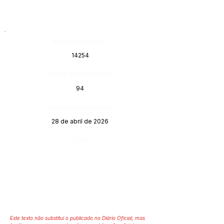
Número do Diário:
14254
Página da Publicação:
94
Data da Publicação:
28 de abril de 2026
Órgão:
Este texto não substitui o publicado no Diário Oficial, mas