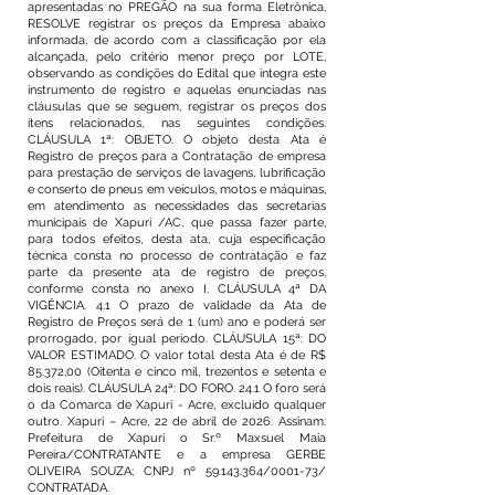
apresentadas no PREGÃO na sua forma Eletrônica,
RESOLVE registrar os preços da Empresa abaixo
informada, de acordo com a classificação por ela
alcançada, pelo critério menor preço por LOTE,
observando as condições do Edital que integra este
instrumento de registro e aquelas enunciadas nas
cláusulas que se seguem, registrar os preços dos
itens relacionados, nas seguintes condições.
CLÁUSULA 1ª: OBJETO. O objeto desta Ata é
Registro de preços para a Contratação de empresa
para prestação de serviços de lavagens, lubrificação
e conserto de pneus em veículos, motos e máquinas,
em atendimento as necessidades das secretarias
municipais de Xapuri /AC, que passa fazer parte,
para todos efeitos, desta ata, cuja especificação
técnica consta no processo de contratação e faz
parte da presente ata de registro de preços,
conforme consta no anexo I. CLÁUSULA 4ª DA
VIGÊNCIA. 4.1 O prazo de validade da Ata de
Registro de Preços será de 1 (um) ano e poderá ser
prorrogado, por igual período. CLÁUSULA 15ª: DO
VALOR ESTIMADO. O valor total desta Ata é de R$
85.372,00 (Oitenta e cinco mil, trezentos e setenta e
dois reais). CLÁUSULA 24ª: DO FORO. 24.1 O foro será
o da Comarca de Xapuri - Acre, excluído qualquer
outro. Xapuri – Acre, 22 de abril de 2026. Assinam:
Prefeitura de Xapuri o Sr.º Maxsuel Maia
Pereira/CONTRATANTE e a empresa GERBE
OLIVEIRA SOUZA; CNPJ nº
59.143.364
/0001-73/
CONTRATADA.