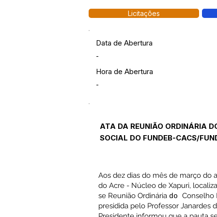
Licitações
Data de Abertura
-
Hora de Abertura
-
ATA DA REUNIÃO ORDINÁRIA 
SOCIAL DO FUNDEB-CACS/FUND
Aos dez dias do mês de março do an
do Acre - Núcleo de Xapuri, locali
se Reunião Ordinária
do
Conselho 
presidida pelo Professor Janardes d
Presidente informou que a pauta se