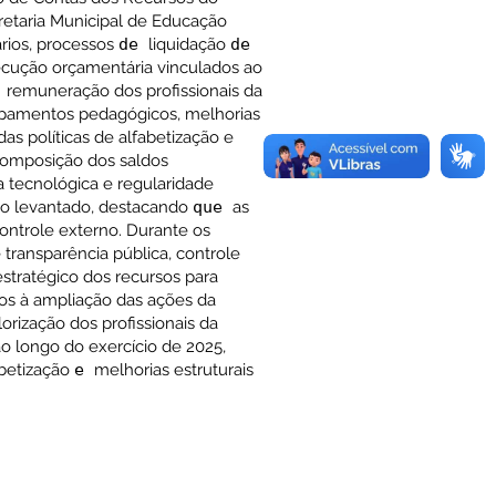
cretaria Municipal de Educação
ários, processos
de
liquidação
de
xecução orçamentária vinculados ao
a
remuneração dos profissionais da
pamentos pedagógicos, melhorias
as políticas de alfabetização e
composição dos saldos
a tecnológica e regularidade
to levantado, destacando
que
as
ontrole externo. Durante os
ransparência pública, controle
tratégico dos recursos para
os à ampliação das ações da
lorização dos profissionais da
o longo do exercício de 2025,
abetização
e
melhorias estruturais