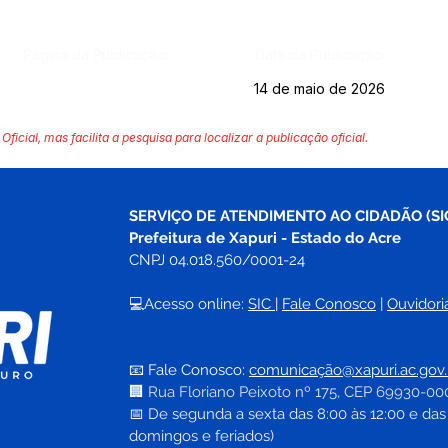
Página da Publicação:
Data da Publicação:
14 de maio de 2026
Oficial, mas facilita a pesquisa para localizar a publicação oficial.
SERVIÇO DE ATENDIMENTO AO CIDADÃO (SI
Prefeitura de Xapuri - Estado do Acre
CNPJ 04.018.560/0001-24
💻Acesso online: 
SIC 
| 
Fale Conosco
 | 
Ouvidori
📧 Fale Conosco: 
comunicação@xapuri.ac.gov.
🏢
Rua Floriano Peixoto nº 175, CEP 69930-00
📅
 De segunda a sexta das 8:00 às 12:00 e das
domingos e feriados)