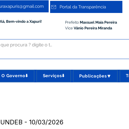
turaxapuris@gmail.com
Portal da Transparência
Olá, Bem-vindo a Xapuri!
Prefeito
Maxsuel Maia Pereira
Vice
Vânio Pereira Miranda
O Governo⬇️
Serviços⬇️
T
Publicações🔽
UNDEB - 10/03/2026