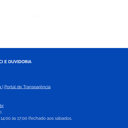
Órgão:
C) E OUVIDORIA
a
| 
Portal de Transparência
br
0.
 14:00 às 17:00 (fechado aos sábados, 