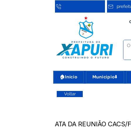
prefei
🏠Início
Município⬇️
Voltar
ATA DA REUNIÃO CACS/F