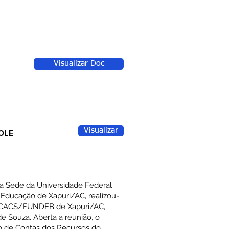
Visualizar Doc
Visualizar
OLE
da Sede da Universidade Federal
e
Educação de Xapuri/AC, realizou-
- CACS/FUNDEB de Xapuri/AC,
de Souza. Aberta a reunião, o
ão de Contas dos Recursos do