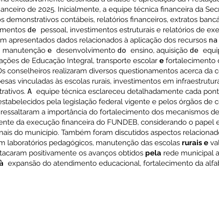
anceiro de 2025. Inicialmente, a equipe técnica financeira da Se
 demonstrativos contábeis, relatórios financeiros, extratos banc
amentos
de
pessoal, investimentos estruturais e relatórios de e
m apresentados dados relacionados à aplicação dos recursos
n
em manutenção
e
desenvolvimento
do
ensino, aquisição
de
equi
 ações de Educação Integral, transporte escolar
e
fortalecimento d
s conselheiros realizaram diversos questionamentos acerca da 
esas vinculadas às escolas rurais, investimentos em infraestrutur
rativos.
A
equipe técnica esclareceu detalhadamente cada pon
tabelecidos pela legislação federal vigente e pelos órgãos de c
essaltaram a importância do fortalecimento dos mecanismos de t
te da execução financeira do FUNDEB, considerando o papel es
nais do município. Também foram discutidos aspectos relacionad
em laboratórios pedagógicos, manutenção das escolas
rurais e
va
stacaram positivamente os avanços obtidos
pela
rede municipal a
à
expansão do atendimento educacional, fortalecimento da alf