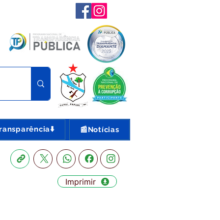
ransparência⬇️
📰Notícias
Imprimir