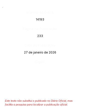
Número do Diário:
14193
Página da Publicação:
233
Data da Publicação:
27 de janeiro de 2026
Órgão:
Este texto não substitui o publicado no Diário Oficial, mas
facilita a pesquisa para localizar a publicação oficial.