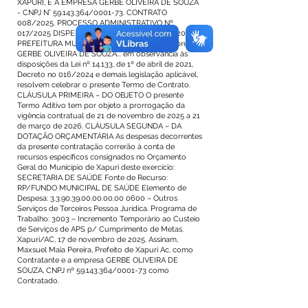
XAPURI, E A EMPRESA GERBE OLIVEIRA DE SOUZA
- CNPJ N°
59.143.364
/0001-73. CONTRATO
008/2025. PROCESSO ADMINISTRATIVO Nº.
017/2025 DISPENSA DE LICITAÇÃO Nº. 006/2025. A
PREFEITURA MUNICIPAL DE XAPURI... e a empresa
GERBE OLIVEIRA DE SOUZA... em observância às
disposições da Lei nº 14.133, de 1º de abril de 2021,
Decreto no 016/2024 e demais legislação aplicável,
resolvem celebrar o presente Termo de Contrato.
CLÁUSULA PRIMEIRA – DO OBJETO O presente
Termo Aditivo tem por objeto a prorrogação da
vigência contratual de 21 de novembro de 2025 a 21
de março de 2026. CLÁUSULA SEGUNDA – DA
DOTAÇÃO ORÇAMENTÁRIA As despesas decorrentes
da presente contratação correrão à conta de
recursos específicos consignados no Orçamento
Geral do Município de Xapuri deste exercício:
SECRETARIA DE SAÚDE Fonte de Recurso:
RP/FUNDO MUNICIPAL DE SAÚDE Elemento de
Despesa:
3.3.90.39.00.00.00.00
0600 – Outros
Serviços de Terceiros Pessoa Jurídica. Programa de
Trabalho: 3003 – Incremento Temporário ao Custeio
de Serviços de APS p/ Cumprimento de Metas.
Xapuri/AC, 17 de novembro de 2025. Assinam,
Maxsuel Maia Pereira, Prefeito de Xapuri Ac, como
Contratante e a empresa GERBE OLIVEIRA DE
SOUZA, CNPJ nº
59.143.364
/0001-73 como
Contratado.