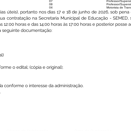
07
Professor/Supervi
08
Professor/Supervi
04
Motorista de Tran
as úteis), portanto nos dias 17 e 18 de junho de 2026, sob pena
ua contratação na Secretaria Municipal de Educação - SEMED, 
às 12:00 horas e das 14:00 horas às 17:00 horas e posterior posse 
 a seguinte documentação:
al)
me o edital; (cópia e original);
a conforme o interesse da administração.
.