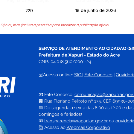
Página da Publicação:
Data da Publicação:
18 de junho de 2026
229
Oficial, mas facilita a pesquisa para localizar a publicação oficial.
SERVIÇO DE ATENDIMENTO AO CIDADÃO (SI
Prefeitura de Xapuri - Estado do Acre
CNPJ 04.018.560/0001-24
💻Acesso online: 
SIC 
| 
Fale Conosco
 | 
Ouvidori
📧 Fale Conosco: 
comunicação@xapuri.ac.gov.
🏢
Rua Floriano Peixoto nº 175, CEP 69930-00
📅
 De segunda a sexta das 8:00 às 12:00 e das
domingos e feriados)
📧
transparencia@xapuri.ac.gov.br
ou 
ouvidori
📨 Acesso ao 
Webmail Corporativo