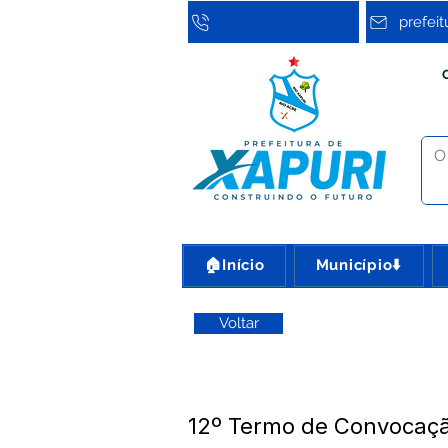
prefei
🏠Início
Município⬇️
Voltar
12º Termo de Convocaçã