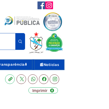
ransparência⬇️
📰Notícias
Imprimir