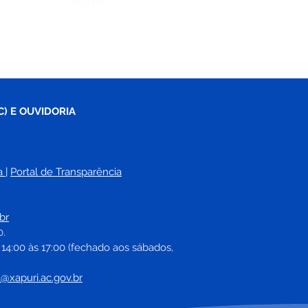
Órgão:
C) E OUVIDORIA
a
| 
Portal de Transparência
br
0.
 14:00 às 17:00 (fechado aos sábados, 
a@xapuri.ac.gov.br