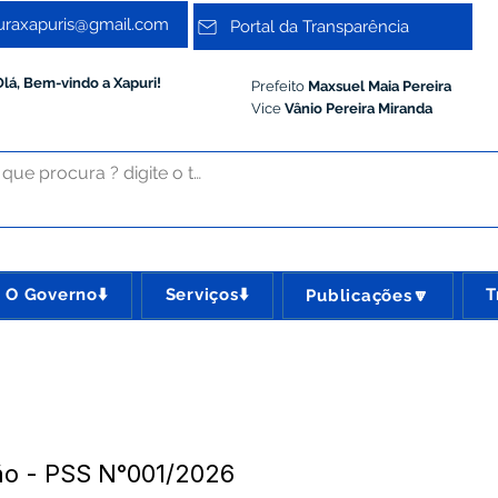
turaxapuris@gmail.com
Portal da Transparência
Olá, Bem-vindo a Xapuri!
Prefeito
Maxsuel Maia Pereira
Vice
Vânio Pereira Miranda
O Governo⬇️
Serviços⬇️
T
Publicações🔽
o - PSS N°001/2026