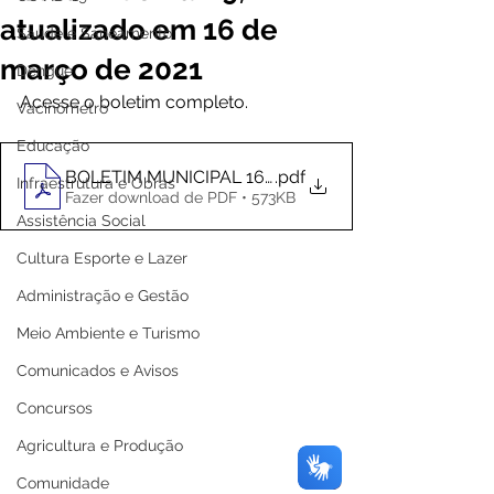
atualizado em 16 de
Saúde e Saneamento
março de 2021
Dengue
Acesse o boletim completo. 
Vacinômetro
Educação
BOLETIM MUNICIPAL 16-03
.pdf
Infraestrutura e Obras
Fazer download de PDF • 573KB
Assistência Social
Cultura Esporte e Lazer
Administração e Gestão
Meio Ambiente e Turismo
Comunicados e Avisos
Concursos
Agricultura e Produção
Comunidade