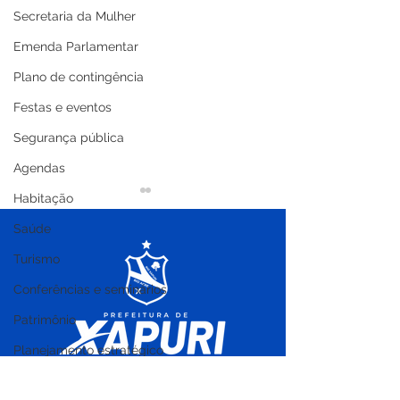
Secretaria da Mulher
Emenda Parlamentar
Plano de contingência
Festas e eventos
Segurança pública
Agendas
Habitação
Saúde
Turismo
Conferências e seminários
Patrimônio
Equipe de imunização,
Boletim Covid-
vacina idosos contra a
atualizado em 
Planejamento estratégico
covid-19 e atualiza
julho de 2022
Cultura
caderneta com as