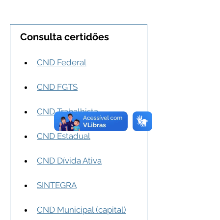
Consulta certidões
CND Federal
CND FGTS
CND Trabalhista
CND Estadual
CND Dívida Ativa
SINTEGRA
CND Municipal (capital)