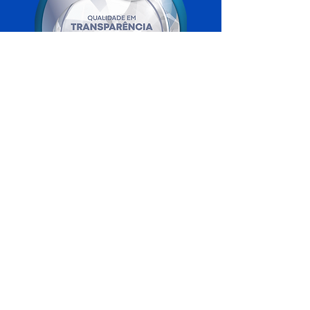
SERVIÇO DE ATENDIMENTO AO 
CIDADÃO (SIC) E OUVIDORIA
Prefeitura de Xapuri - Estado do Acre
CNPJ 04.018.560/0001-24
💻Acesso online: 
SIC 
| 
Fale Conosco
 | 
Ouvidoria
| 
Portal de Transparência
📧 Fale Conosco: 
comunicação@xapuri.ac.gov.br
🏢
Rua Floriano Peixoto nº 175, CEP 
69930-000.