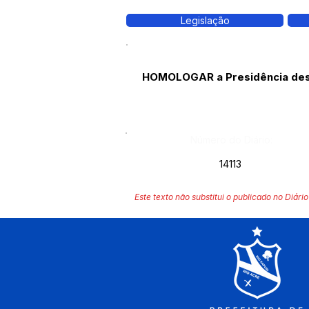
Legislação
HOMOLOGAR a Presidência de
Número do Diário:
14113
Este texto não substitui o publicado no Diário 