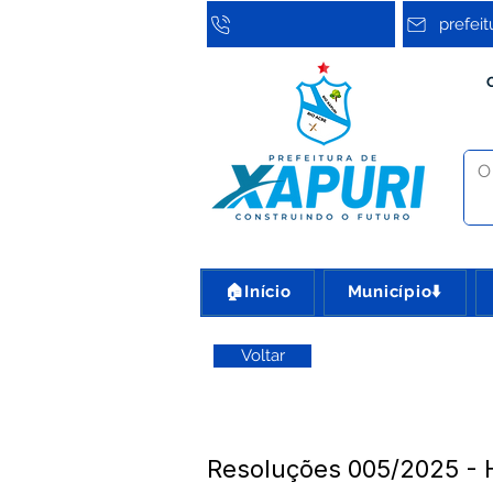
prefei
🏠Início
Município⬇️
Voltar
Resoluções 005/2025 -