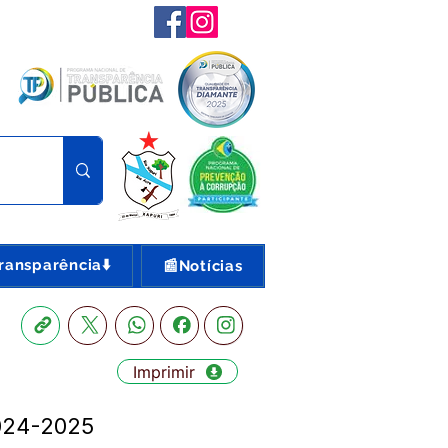
ransparência⬇️
📰Notícias
Imprimir
024-2025