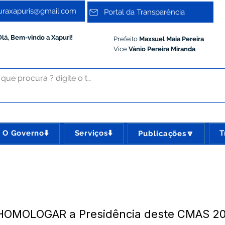
turaxapuris@gmail.com
Portal da Transparência
Olá, Bem-vindo a Xapuri!
Prefeito
Maxsuel Maia Pereira
Vice
Vânio Pereira Miranda
O Governo⬇️
Serviços⬇️
T
Publicações🔽
 HOMOLOGAR a Presidência deste CMAS 2