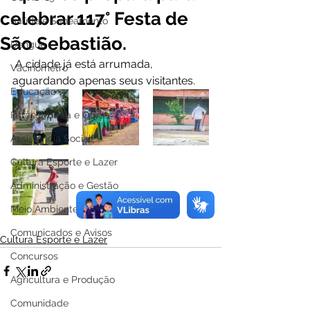
celebrar 117° Festa de
Saúde e Saneamento
São Sebastião.
Dengue
 A cidade já está arrumada, 
Vacinômetro
aguardando apenas seus visitantes. 
Educação
Infraestrutura e Obras
Assistência Social
Cultura Esporte e Lazer
Administração e Gestão
Meio Ambiente e Turismo
Comunicados e Avisos
Cultura Esporte e Lazer
Concursos
Agricultura e Produção
Comunidade