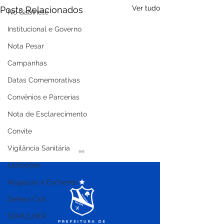
Ver tudo
Posts Relacionados
No Gabinete
Institucional e Governo
Nota Pesar
Campanhas
Datas Comemorativas
Convênios e Parcerias
Nota de Esclarecimento
Convite
Vigilância Sanitária
Licitações
Alagação e Enchente
Defesa Civil
SEMULHER