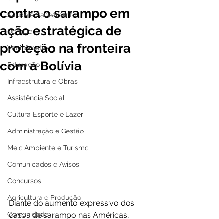
contra o sarampo em
Saúde e Saneamento
ação estratégica de
Dengue
proteção na fronteira
Vacinômetro
com a Bolívia
Educação
Infraestrutura e Obras
Assistência Social
Cultura Esporte e Lazer
Administração e Gestão
Meio Ambiente e Turismo
Comunicados e Avisos
Concursos
Agricultura e Produção
Diante do aumento expressivo dos 
Comunidade
casos de sarampo nas Américas, 