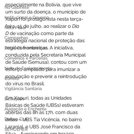
especialmente na Bolívia, que vive 
No Gabinete
um surto da doença, o município de 
Institucional e Governo
Xapuri foi protagonista nesta terça-
feira, 15 de julho, ao realizar o 
Dia 
Nota Pesar
D
 de vacinação como parte da 
Campanhas
estratégia nacional de proteção das 
regiões fronteiriças. A iniciativa, 
Datas Comemorativas
conduzida pela Secretaria Municipal 
Convênios e Parcerias
de Saúde (Semusa), contou com um 
Nota de Esclarecimento
esforço ampliado para imunizar a 
população e prevenir a reintrodução 
Convite
do vírus no Brasil.
Vigilância Sanitária
Em Xapuri, todas as Unidades 
Licitações
Básicas de Saúde (UBSs) estiveram 
Alagação e Enchente
abertas das 8h às 17h, com duas 
Defesa Civil
delas – UBS Tia Vicência, no bairro 
Laranjal, e UBS José Francisco da 
SEMULHER
Silva – funcionando em horário 