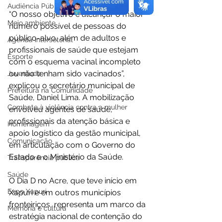
Audiência Pública
“O nosso objetivo é alcançar o maior 
Meio ambiente
número possível de pessoas do 
público-alvo, além de adultos e 
Agenda intersetorial
profissionais de saúde que estejam 
Esporte
com o esquema vacinal incompleto 
ou não tenham sido vacinados”, 
Juventude
explicou o secretário municipal de 
Prefeitura na Comunidade
Saúde, Daniel Lima. A mobilização 
Combate à violência contra a mulher
envolveu agentes de saúde, 
profissionais da atenção básica e 
Homenagem
apoio logístico da gestão municipal, 
Comunicação
em articulação com o Governo do 
Estado e o Ministério da Saúde.
Transparência pública
Saúde
O Dia D no Acre, que teve início em 
Expo Xapuri
Xapuri e em outros municípios 
fronteiriços, representa um marco da 
Memória e cultura
estratégia nacional de contenção do 