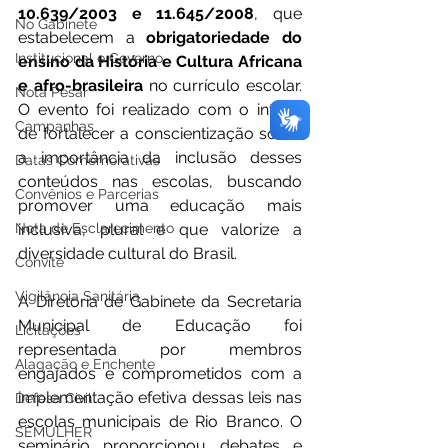
10.639/2003 e 11.645/2008
, que 
No Gabinete
estabelecem a 
obrigatoriedade do 
Institucional e Governo
ensino da História e Cultura Africana 
e afro-brasileira 
no currículo escolar. 
Nota Pesar
O evento foi realizado com o intuito 
Campanhas
de fortalecer a conscientização sobre 
a importância da inclusão desses 
Datas Comemorativas
conteúdos nas escolas, buscando 
Convênios e Parcerias
promover uma educação mais 
Nota de Esclarecimento
inclusiva, plural e que valorize a 
diversidade cultural do Brasil.
Convite
Vigilância Sanitária
A Diretoria de Gabinete da Secretaria 
Municipal de Educação foi 
Licitações
representada por membros 
Alagação e Enchente
engajados e comprometidos com a 
implementação efetiva dessas leis nas 
Defesa Civil
escolas municipais de Rio Branco. O 
SEMULHER
seminário proporcionou debates e 