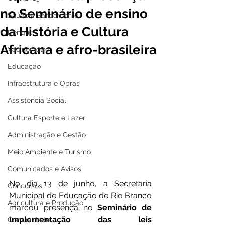
no Seminário de ensino
Saúde e Saneamento
da História e Cultura
Dengue
Africana e afro-brasileira
Vacinômetro
Educação
Infraestrutura e Obras
Assistência Social
Cultura Esporte e Lazer
Administração e Gestão
Meio Ambiente e Turismo
Comunicados e Avisos
No dia 13 de junho, a Secretaria 
Concursos
Municipal de Educação de Rio Branco 
Agricultura e Produção
marcou presença no 
Seminário de 
Implementação das leis 
Comunidade