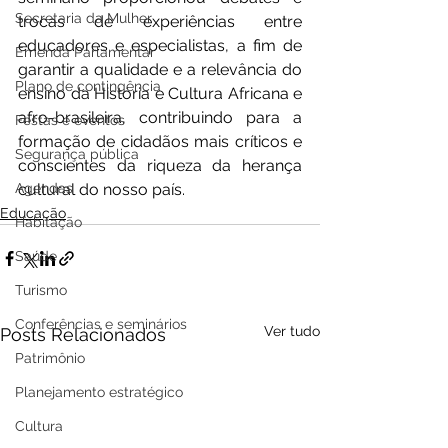
Secretaria da Mulher
trocas de experiências entre 
educadores e especialistas, a fim de 
Emenda Parlamentar
garantir a qualidade e a relevância do 
Plano de contingência
ensino da História e Cultura Africana e 
afro-brasileira, contribuindo para a 
Festas e eventos
formação de cidadãos mais críticos e 
Segurança pública
conscientes da riqueza da herança 
Agendas
cultural do nosso país.
Educação
Habitação
Saúde
Turismo
Conferências e seminários
Ver tudo
Posts Relacionados
Patrimônio
Planejamento estratégico
Cultura