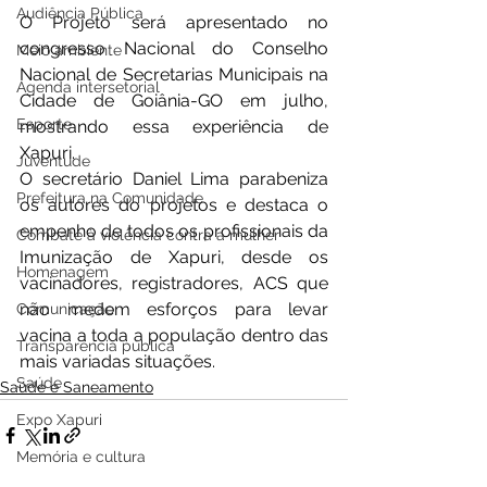
Audiência Pública
O Projeto será apresentado no 
congresso Nacional do Conselho 
Meio ambiente
Nacional de Secretarias Municipais na 
Agenda intersetorial
Cidade de Goiânia-GO em julho, 
Esporte
mostrando essa experiência de 
Xapuri.
Juventude
O secretário Daniel Lima parabeniza 
Prefeitura na Comunidade
os autores do projetos e destaca o 
empenho de todos os profissionais da 
Combate à violência contra a mulher
Imunização de Xapuri, desde os 
Homenagem
vacinadores, registradores, ACS que 
não medem esforços para levar 
Comunicação
vacina a toda a população dentro das 
Transparência pública
mais variadas situações.
Saúde
Saúde e Saneamento
Expo Xapuri
Memória e cultura