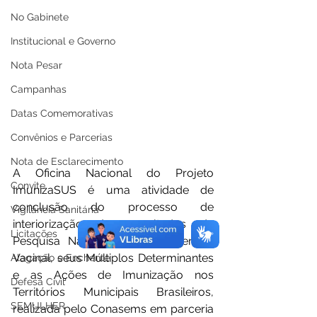
No Gabinete
Institucional e Governo
Nota Pesar
Campanhas
Datas Comemorativas
Convênios e Parcerias
Nota de Esclarecimento
A Oficina Nacional do Projeto 
Convite
ImunizaSUS é uma atividade de 
conclusão do processo de 
Vigilância Sanitária
interiorização dos resultados da 
Licitações
Pesquisa Nacional sobre Cobertura 
Vacinal, seus Múltiplos Determinantes 
Alagação e Enchente
e as Ações de Imunização nos 
Defesa Civil
Territórios Municipais Brasileiros, 
SEMULHER
realizada pelo Conasems em parceria 