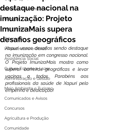
destaque nacional na
Saúde e Saneamento
imunização: Projeto
Dengue
ImunizaMais supera
Vacinômetro
desafios geográficos
Educação
Xapuri vence desafios sendo destaque 
Infraestrutura e Obras
na imunização em congresso nacional. 
Assistência Social
O Projeto ImunizaMais mostra como 
Cultura Esporte e Lazer
superar barreiras geográficas e levar 
vacinas a todos. Parabéns aos 
Administração e Gestão
profissionais da saúde de Xapuri pelo 
Meio Ambiente e Turismo
empenho e dedicação!
Comunicados e Avisos
Concursos
Agricultura e Produção
Comunidade