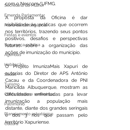
com o Nescom/UFMG.
Secretaria da Mulher
Emenda Parlamentar
﻿A proposta da Oficina é dar 
visibilidade às práticas que ocorrem 
Plano de contingência
nos territórios, trazendo seus pontos 
Festas e eventos
positivos, desafios e perspectivas 
Segurança pública
futuras sobre a organização das 
ações de imunização do município.
Agendas
Habitação
O Projeto ImunizaMais Xapuri de 
autorias do Diretor de APS Antônio 
Saúde
Cacau e da Coordenadora de PNI 
Turismo
Maricilda Albuquerque, mostram as 
dificuldades enfrentadas para levar 
Conferências e seminários
imunização a população mais 
Patrimônio
distante, diante dos grandes seringais 
Planejamento estratégico
e dos 3 rios que passam pelo 
território Xapuriense.
Cultura