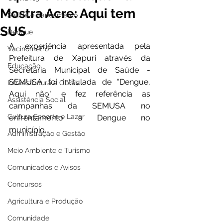
Mostra Acre: Aqui tem
Saúde e Saneamento
SUS
Dengue
A experiência apresentada pela 
Vacinômetro
Prefeitura de Xapuri através da 
Educação
Secretaria Municipal de Saúde - 
SEMUSA foi intitulada de "Dengue, 
Infraestrutura e Obras
Aqui não" e fez referência as 
Assistência Social
campanhas da SEMUSA no 
Cultura Esporte e Lazer
enfrentamento a Dengue no 
município.
Administração e Gestão
Meio Ambiente e Turismo
Comunicados e Avisos
Concursos
Agricultura e Produção
Comunidade