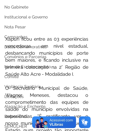
No Gabinete
Institucional e Governo
Nota Pesar
Campanhas
Xapuri ficou entre as 03 experiências 
vencedoras  em nível estadual, 
Datas Comemorativas
desbancando municípios de porte 
Convênios e Parcerias
bem maiores, e ficando inclusive na 
primeira colocação na 2° Região de 
Nota de Esclarecimento
Saúde Alto Acre - Modalidade I. 
Convite
Vigilância Sanitária
O Secretário Municipal de Saúde, 
Wagner Meneses, destacou o 
Licitações
comprometimento das equipes de 
Alagação e Enchente
saúde do município envolvidas na 
experiências. "É gratificante ver o 
Defesa Civil
nosso município sendo destaque no 
SEMULHER
Estado num projeto tão importante 