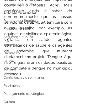
Secretaria da Mulher
como é o "Mostra Acre". Mais 
gratificante ainda é saber do 
Emenda Parlamentar
comprometimento que os nossos 
Plano de contingência
servidores da SEMUSA tem para com 
o seu trabalho, por exemplo, as 
Festas e eventos
equipes de vigilância epidemiológica, 
Segurança pública
vigilância em saúde, agentes 
comunitários de saúde e os agentes 
Agendas
de endemias, que atuaram 
Habitação
diretamente no projeto "Dengue, Aqui 
Saúde
não", e garantiram os dados positivos 
de combate a dengue no município", 
Turismo
destacou. 
Conferências e seminários
Patrimônio
Planejamento estratégico
Cultura