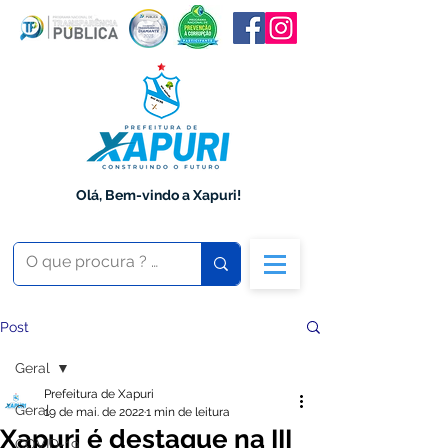
Olá, Bem-vindo a Xapuri!
Post
Geral
Prefeitura de Xapuri
Geral
19 de mai. de 2022
1 min de leitura
Xapuri é destaque na III
COVID-19