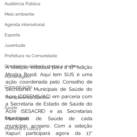
Audiência Pública
Meio ambiente
Agenda intersetorial
Esporte
Juventude
Prefeitura na Comunidade
Combate à violência contra a mulher
A seleção estadual para a 17° edição 
Mostra Brasil: Aqui tem SUS é uma 
Homenagem
ação coordenada pelo Conselho de 
Comunicação
Secretarias Municipais de Saúde do 
Acre (COSEMS/AC) em parceria com 
Transparência pública
a Secretaria de Estado de Saúde do 
Saúde
Acre (SESACRE) e as Secretarias 
Expo Xapuri
Municipais de Saúde de cada 
município acreano. Com a seleção 
Memória e cultura
Xapuri participará agora da 17° 